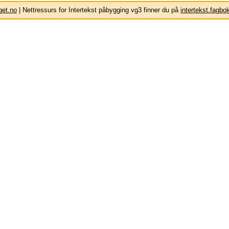
get.no
| Nettressurs for Intertekst påbygging vg3 finner du på
intertekst.fagbo