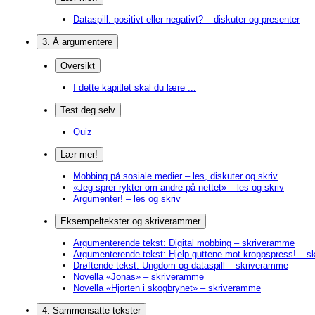
Dataspill: positivt eller negativt? – diskuter og presenter
3. Å argumentere
Oversikt
I dette kapitlet skal du lære ...
Test deg selv
Quiz
Lær mer!
Mobbing på sosiale medier – les, diskuter og skriv
«Jeg sprer rykter om andre på nettet» – les og skriv
Argumenter! – les og skriv
Eksempeltekster og skriverammer
Argumenterende tekst: Digital mobbing – skriveramme
Argumenterende tekst: Hjelp guttene mot kroppspress! – 
Drøftende tekst: Ungdom og dataspill – skriveramme
Novella «Jonas» – skriveramme
Novella «Hjorten i skogbrynet» – skriveramme
4. Sammensatte tekster