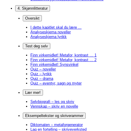
4. Skjønnlitteratur
Oversikt
I dette kapitlet skal du lære ...
Analyseskjema noveller
Analyseskjema lyrikk
Test deg selv
Finn virkemidlet! Metafor, kontrast … 1
Finn virkemidlet! Metafor, kontrast … 2
Finn virkemidlet! Synsvinkel
Quiz – noveller
Quiz – lyrikk
Quiz – drama
Quiz – eventyr, sagn og myter
Lær mer!
Selvbiografi – les og skriv
Vennskap – skriv en novelle
Eksempeltekster og skriverammer
Diktomaten – metaforgenerator
Lag en fortelling – skriveverksted