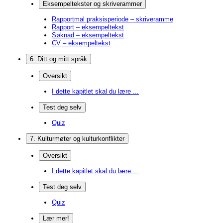
Eksempeltekster og skriverammer
Rapportmal praksisperiode – skriveramme
Rapport – eksempeltekst
Søknad – eksempeltekst
CV – eksempeltekst
6. Ditt og mitt språk
Oversikt
I dette kapitlet skal du lære ...
Test deg selv
Quiz
7. Kulturmøter og kulturkonflikter
Oversikt
I dette kapitlet skal du lære ...
Test deg selv
Quiz
Lær mer!