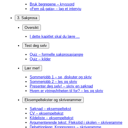
Bruk begrepene – kryssord
«Fem på gata» – lag et intervju
3. Sakprosa
Oversikt
I dette kapitlet skal du lære ...
Test deg selv
Quiz – formelle sakprosasjangre
Quiz – kilder
Lær mer!
Sommerjobb 1 – se, diskuter og skriv
Sommerjobb 2 – les og skriv
Presenter deg selv! – skriv en søknad
Hvem er ytringsfriheten til for? – les og skriv
Eksempeltekster og skriverammer
Søknad – eksempeltekst
CV – eksempeltekst
Kildeliste – eksempeltekst
Argumenterende tekst: Fleksitid i skolen – skriveramme
Debattinnlegg: Kroppspress – skriveramme