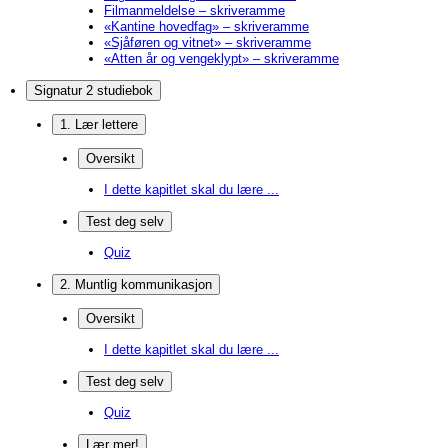
Filmanmeldelse – skriveramme
«Kantine hovedfag» – skriveramme
«Sjåføren og vitnet» – skriveramme
«Atten år og vengeklypt» – skriveramme
Signatur 2 studiebok
1. Lær lettere
Oversikt
I dette kapitlet skal du lære ...
Test deg selv
Quiz
2. Muntlig kommunikasjon
Oversikt
I dette kapitlet skal du lære ...
Test deg selv
Quiz
Lær mer!