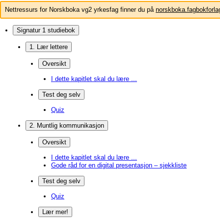
Nettressurs for Norskboka vg2 yrkesfag finner du på
norskboka.fagbokforla
Signatur 1 studiebok
1. Lær lettere
Oversikt
I dette kapitlet skal du lære ...
Test deg selv
Quiz
2. Muntlig kommunikasjon
Oversikt
I dette kapitlet skal du lære ...
Gode råd for en digital presentasjon – sjekkliste
Test deg selv
Quiz
Lær mer!