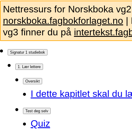
Nettressurs for Norskboka vg2
norskboka.fagbokforlaget.no
| 
vg3 finner du på
intertekst.fag
Signatur 1 studiebok
1. Lær lettere
Oversikt
I dette kapitlet skal du l
Test deg selv
Quiz