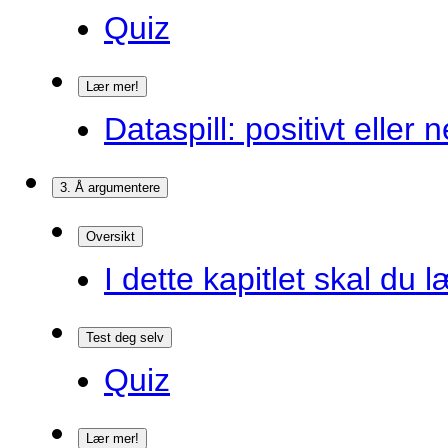
Quiz
Lær mer!
Dataspill: positivt eller
3. Å argumentere
Oversikt
I dette kapitlet skal du l
Test deg selv
Quiz
Lær mer!