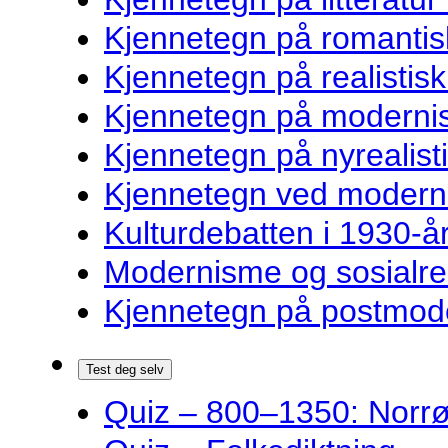
Kjennetegn på romantisk
Kjennetegn på realistisk 
Kjennetegn på modernist
Kjennetegn på nyrealisti
Kjennetegn ved modernist
Kulturdebatten i 1930-år
Modernisme og sosialre
Kjennetegn på postmoder
Test deg selv
Quiz – 800–1350: Norrøn