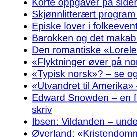
Korte oppgåver på sidem
Skjønnlitterært program
Episke lover i folkeeven
Barokken og det makabr
Den romantiske «Lorelei
«Flyktninger øver på no
«Typisk norsk»? – se og
«Utvandret til Amerika» 
Edward Snowden – en fo
skriv
Ibsen: Vildanden – und
Øverland: «Kristendomm