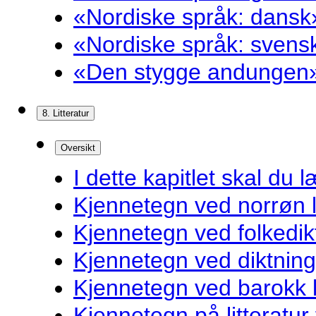
«Nordiske språk: dansk»
«Nordiske språk: svensk
«Den stygge andungen»
8. Litteratur
Oversikt
I dette kapitlet skal du l
Kjennetegn ved norrøn li
Kjennetegn ved folkedik
Kjennetegn ved diktnin
Kjennetegn ved barokk li
Kjennetegn på litteratur