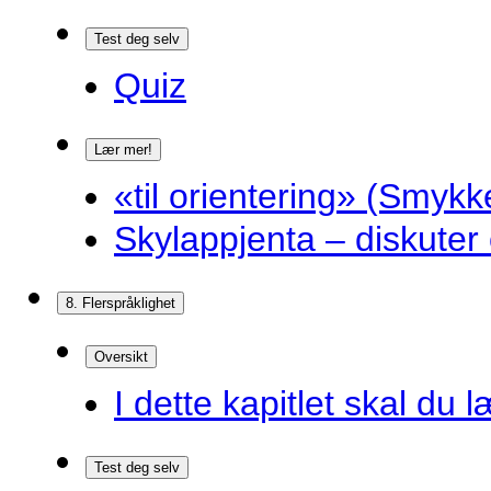
Test deg selv
Quiz
Lær mer!
«til orientering» (Smykk
Skylappjenta – diskuter 
8. Flerspråklighet
Oversikt
I dette kapitlet skal du l
Test deg selv