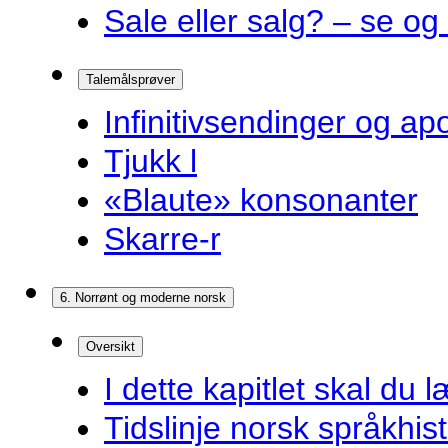
Sale eller salg? – se og
Talemålsprøver
Infinitivsendinger og a
Tjukk l
«Blaute» konsonanter
Skarre-r
6. Norrønt og moderne norsk
Oversikt
I dette kapitlet skal du l
Tidslinje norsk språkhist