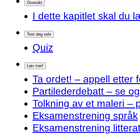
Oversikt
I dette kapitlet skal du l
Test deg selv
Quiz
Lær mer!
Ta ordet! – appell ette
Partilederdebatt – se og
Tolkning av et maleri – 
Eksamenstrening språk
Eksamenstrening littera