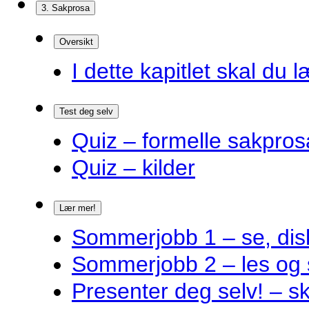
3. Sakprosa
Oversikt
I dette kapitlet skal du l
Test deg selv
Quiz – formelle sakpros
Quiz – kilder
Lær mer!
Sommerjobb 1 – se, disk
Sommerjobb 2 – les og 
Presenter deg selv! – s