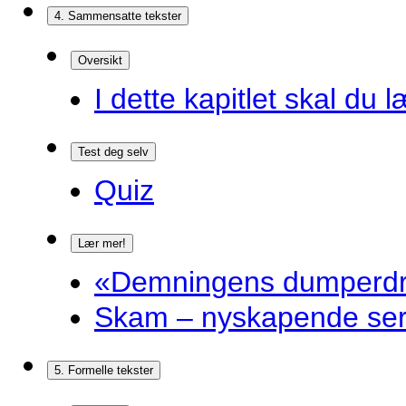
4. Sammensatte tekster
Oversikt
I dette kapitlet skal du l
Test deg selv
Quiz
Lær mer!
«Demningens dumperdro
Skam – nyskapende ser
5. Formelle tekster