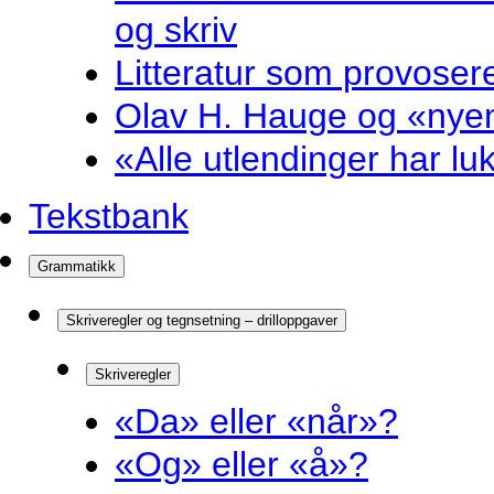
og skriv
Litteratur som provosere
Olav H. Hauge og «nyenk
«Alle utlendinger har luk
Tekstbank
Grammatikk
Skriveregler og tegnsetning – drilloppgaver
Skriveregler
«Da» eller «når»?
«Og» eller «å»?