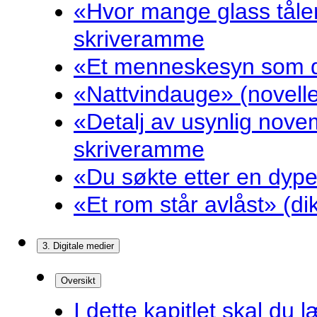
«Hvor mange glass tåler
skriveramme
«Et menneskesyn som dr
«Nattvindauge» (novell
«Detalj av usynlig nove
skriveramme
«Du søkte etter en dyp
«Et rom står avlåst» (d
3. Digitale medier
Oversikt
I dette kapitlet skal du l