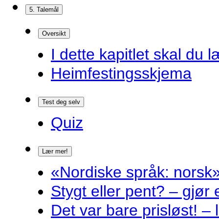
5. Talemål
Oversikt
I dette kapitlet skal du l
Heimfestingsskjema
Test deg selv
Quiz
Lær mer!
«Nordiske språk: norsk»
Stygt eller pent? – gjør
Det var bare prisløst! – 