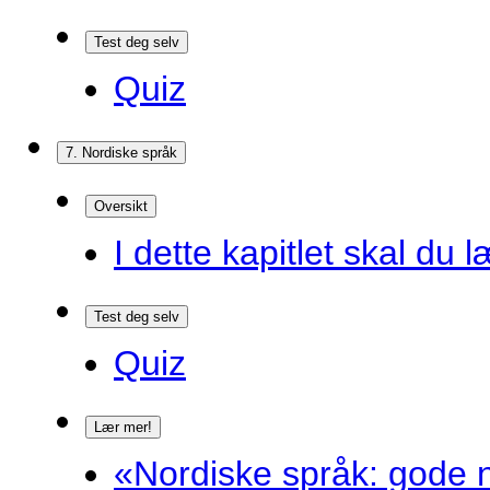
Test deg selv
Quiz
7. Nordiske språk
Oversikt
I dette kapitlet skal du l
Test deg selv
Quiz
Lær mer!
«Nordiske språk: gode n