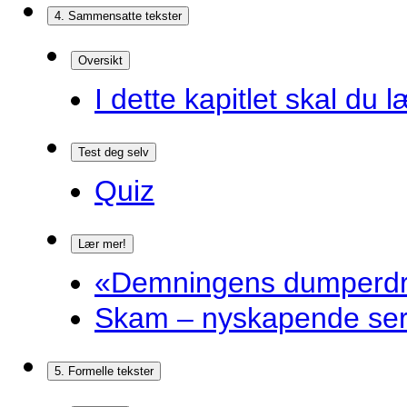
4. Sammensatte tekster
Oversikt
I dette kapitlet skal du l
Test deg selv
Quiz
Lær mer!
«Demningens dumperdro
Skam – nyskapende ser
5. Formelle tekster