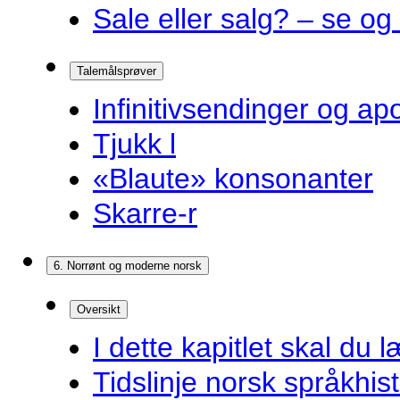
Sale eller salg? – se og
Talemålsprøver
Infinitivsendinger og a
Tjukk l
«Blaute» konsonanter
Skarre-r
6. Norrønt og moderne norsk
Oversikt
I dette kapitlet skal du l
Tidslinje norsk språkhist