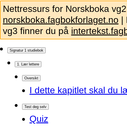
Nettressurs for Norskboka vg2
norskboka.fagbokforlaget.no
| 
vg3 finner du på
intertekst.fag
Signatur 1 studiebok
1. Lær lettere
Oversikt
I dette kapitlet skal du l
Test deg selv
Quiz