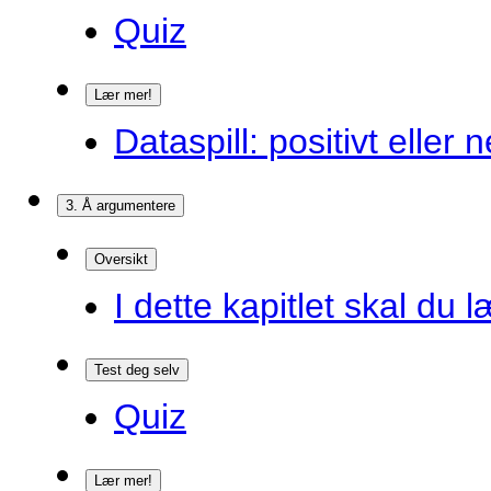
Quiz
Lær mer!
Dataspill: positivt eller
3. Å argumentere
Oversikt
I dette kapitlet skal du l
Test deg selv
Quiz
Lær mer!