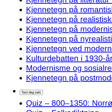
Kjennetegn på romantisk
Kjennetegn på realistisk 
Kjennetegn på modernist
Kjennetegn på nyrealisti
Kjennetegn ved modernist
Kulturdebatten i 1930-år
Modernisme og sosialre
Kjennetegn på postmoder
Test deg selv
Quiz – 800–1350: Norrøn