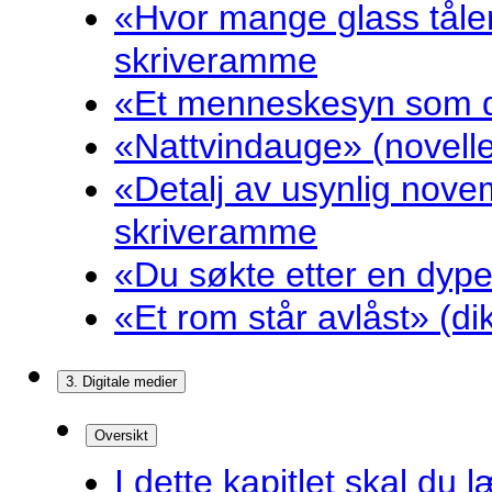
«Hvor mange glass tåler
skriveramme
«Et menneskesyn som dr
«Nattvindauge» (novell
«Detalj av usynlig nove
skriveramme
«Du søkte etter en dyp
«Et rom står avlåst» (d
3. Digitale medier
Oversikt
I dette kapitlet skal du l