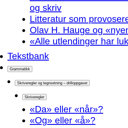
og skriv
Litteratur som provosere
Olav H. Hauge og «nyenk
«Alle utlendinger har luk
Tekstbank
Grammatikk
Skriveregler og tegnsetning – drilloppgaver
Skriveregler
«Da» eller «når»?
«Og» eller «å»?