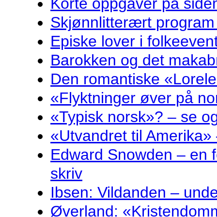
Korte oppgåver på sidem
Skjønnlitterært program
Episke lover i folkeeven
Barokken og det makabr
Den romantiske «Lorelei
«Flyktninger øver på no
«Typisk norsk»? – se og
«Utvandret til Amerika» 
Edward Snowden – en fo
skriv
Ibsen: Vildanden – und
Øverland: «Kristendomm