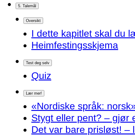
5. Talemål
Oversikt
I dette kapitlet skal du l
Heimfestingsskjema
Test deg selv
Quiz
Lær mer!
«Nordiske språk: norsk»
Stygt eller pent? – gjør
Det var bare prisløst! – 