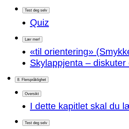
Test deg selv
Quiz
Lær mer!
«til orientering» (Smykk
Skylappjenta – diskuter 
8. Flerspråklighet
Oversikt
I dette kapitlet skal du l
Test deg selv