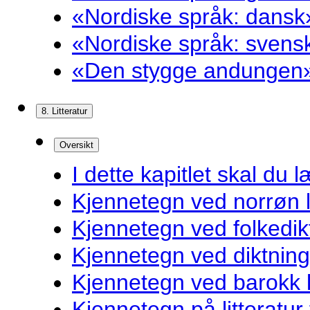
«Nordiske språk: dansk»
«Nordiske språk: svensk
«Den stygge andungen»
8. Litteratur
Oversikt
I dette kapitlet skal du l
Kjennetegn ved norrøn li
Kjennetegn ved folkedik
Kjennetegn ved diktnin
Kjennetegn ved barokk li
Kjennetegn på litteratur