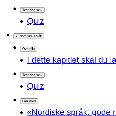
Test deg selv
Quiz
7. Nordiske språk
Oversikt
I dette kapitlet skal du l
Test deg selv
Quiz
Lær mer!
«Nordiske språk: gode n