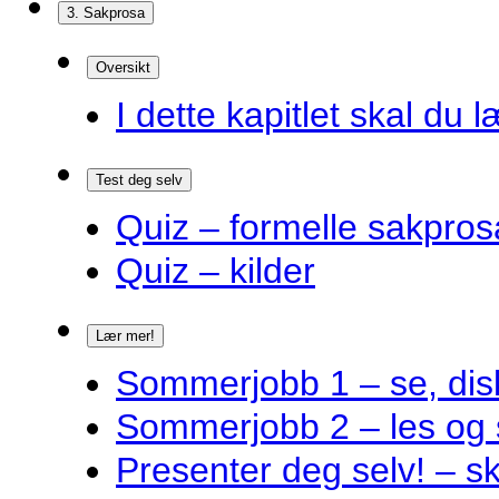
3. Sakprosa
Oversikt
I dette kapitlet skal du l
Test deg selv
Quiz – formelle sakpros
Quiz – kilder
Lær mer!
Sommerjobb 1 – se, disk
Sommerjobb 2 – les og 
Presenter deg selv! – s