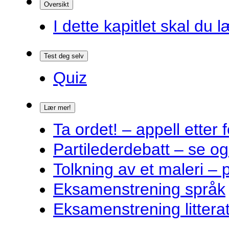
Oversikt
I dette kapitlet skal du l
Test deg selv
Quiz
Lær mer!
Ta ordet! – appell ette
Partilederdebatt – se og
Tolkning av et maleri – 
Eksamenstrening språk
Eksamenstrening littera