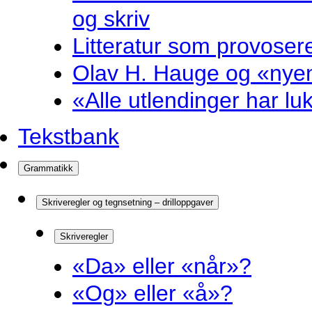
og skriv
Litteratur som provosere
Olav H. Hauge og «nyenk
«Alle utlendinger har luk
Tekstbank
Grammatikk
Skriveregler og tegnsetning – drilloppgaver
Skriveregler
«Da» eller «når»?
«Og» eller «å»?