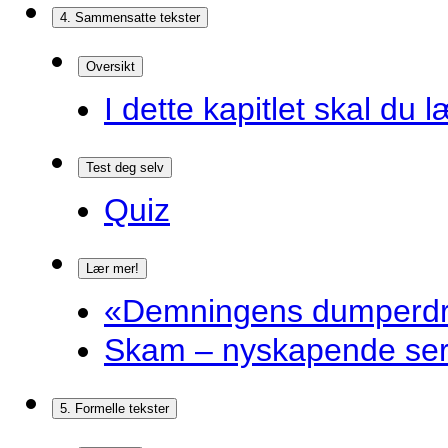
4. Sammensatte tekster
Oversikt
I dette kapitlet skal du l
Test deg selv
Quiz
Lær mer!
«Demningens dumperdro
Skam – nyskapende ser
5. Formelle tekster