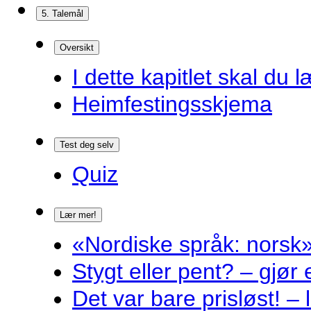
5. Talemål
Oversikt
I dette kapitlet skal du l
Heimfestingsskjema
Test deg selv
Quiz
Lær mer!
«Nordiske språk: norsk»
Stygt eller pent? – gjør
Det var bare prisløst! – 