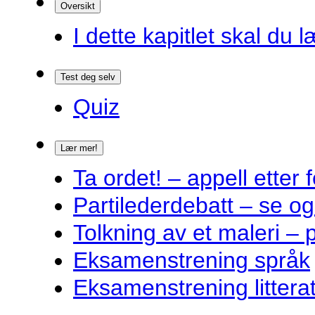
Oversikt
I dette kapitlet skal du l
Test deg selv
Quiz
Lær mer!
Ta ordet! – appell ette
Partilederdebatt – se og
Tolkning av et maleri – 
Eksamenstrening språk
Eksamenstrening littera