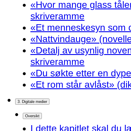
«Hvor mange glass tåler
skriveramme
«Et menneskesyn som dr
«Nattvindauge» (novell
«Detalj av usynlig nove
skriveramme
«Du søkte etter en dyp
«Et rom står avlåst» (d
3. Digitale medier
Oversikt
I dette kapitlet skal du l