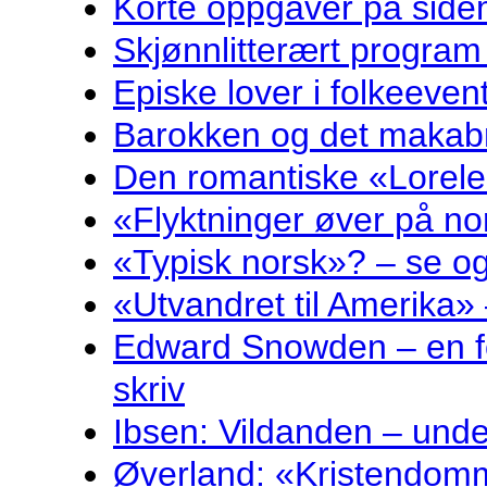
Korte oppgåver på sidem
Skjønnlitterært program
Episke lover i folkeeven
Barokken og det makabr
Den romantiske «Lorelei
«Flyktninger øver på no
«Typisk norsk»? – se og
«Utvandret til Amerika» 
Edward Snowden – en fo
skriv
Ibsen: Vildanden – und
Øverland: «Kristendomm