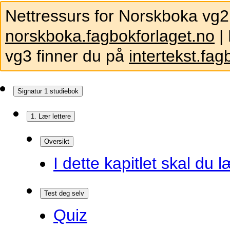
Nettressurs for Norskboka vg2
norskboka.fagbokforlaget.no
| 
vg3 finner du på
intertekst.fag
Signatur 1 studiebok
1. Lær lettere
Oversikt
I dette kapitlet skal du l
Test deg selv
Quiz