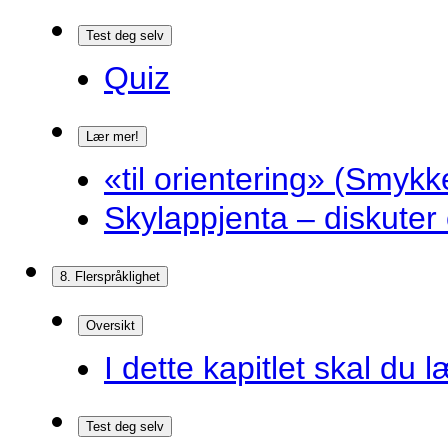
Test deg selv
Quiz
Lær mer!
«til orientering» (Smykk
Skylappjenta – diskuter 
8. Flerspråklighet
Oversikt
I dette kapitlet skal du l
Test deg selv