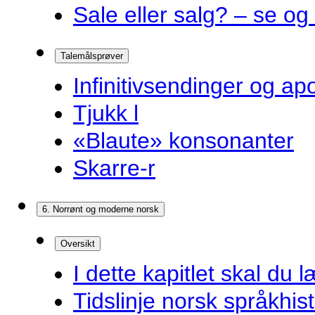
Sale eller salg? – se og
Talemålsprøver
Infinitivsendinger og a
Tjukk l
«Blaute» konsonanter
Skarre-r
6. Norrønt og moderne norsk
Oversikt
I dette kapitlet skal du l
Tidslinje norsk språkhist