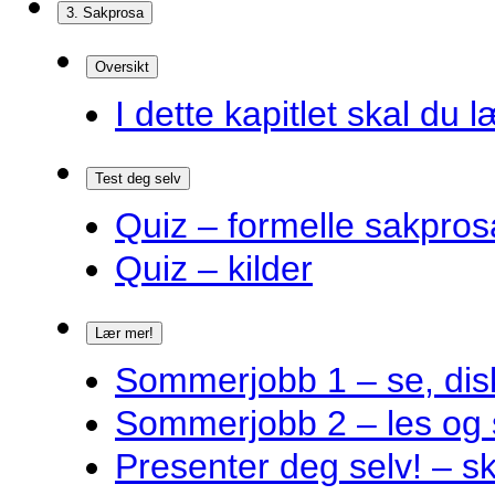
3. Sakprosa
Oversikt
I dette kapitlet skal du l
Test deg selv
Quiz – formelle sakpros
Quiz – kilder
Lær mer!
Sommerjobb 1 – se, disk
Sommerjobb 2 – les og 
Presenter deg selv! – s