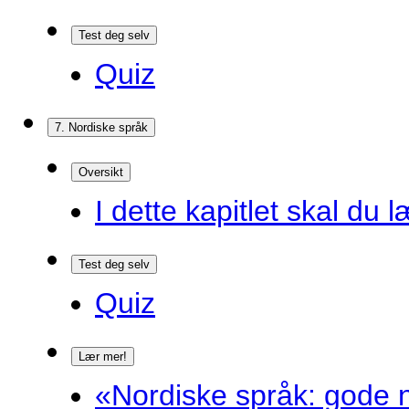
Test deg selv
Quiz
7. Nordiske språk
Oversikt
I dette kapitlet skal du l
Test deg selv
Quiz
Lær mer!
«Nordiske språk: gode n