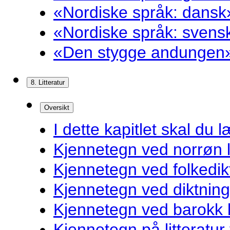
«Nordiske språk: dansk»
«Nordiske språk: svensk
«Den stygge andungen»
8. Litteratur
Oversikt
I dette kapitlet skal du l
Kjennetegn ved norrøn li
Kjennetegn ved folkedik
Kjennetegn ved diktnin
Kjennetegn ved barokk li
Kjennetegn på litteratur