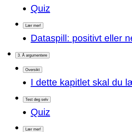
Quiz
Lær mer!
Dataspill: positivt eller
3. Å argumentere
Oversikt
I dette kapitlet skal du l
Test deg selv
Quiz
Lær mer!