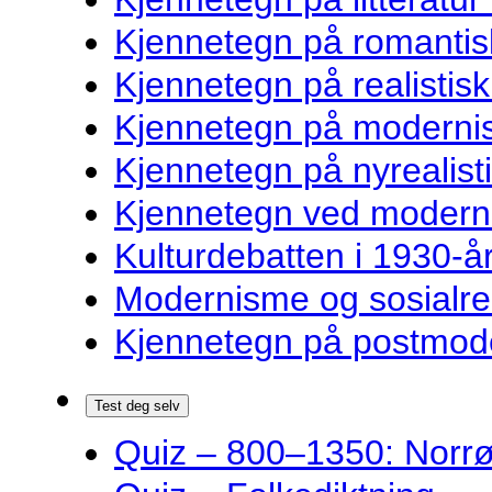
Kjennetegn på romantisk
Kjennetegn på realistisk 
Kjennetegn på modernist
Kjennetegn på nyrealisti
Kjennetegn ved modernist
Kulturdebatten i 1930-år
Modernisme og sosialre
Kjennetegn på postmoder
Test deg selv
Quiz – 800–1350: Norrøn