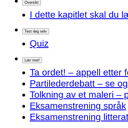
Oversikt
I dette kapitlet skal du l
Test deg selv
Quiz
Lær mer!
Ta ordet! – appell ette
Partilederdebatt – se og
Tolkning av et maleri – 
Eksamenstrening språk
Eksamenstrening littera