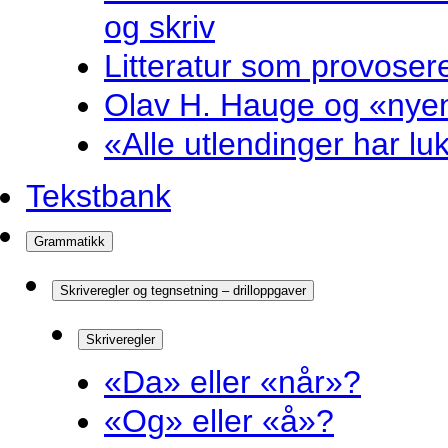
og skriv
Litteratur som provosere
Olav H. Hauge og «nyenk
«Alle utlendinger har luk
Tekstbank
Grammatikk
Skriveregler og tegnsetning – drilloppgaver
Skriveregler
«Da» eller «når»?
«Og» eller «å»?