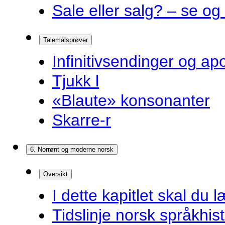
Sale eller salg? – se og
Talemålsprøver
Infinitivsendinger og a
Tjukk l
«Blaute» konsonanter
Skarre-r
6. Norrønt og moderne norsk
Oversikt
I dette kapitlet skal du l
Tidslinje norsk språkhist