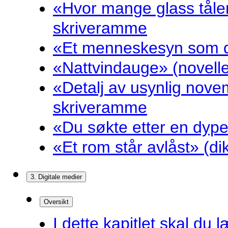
«Hvor mange glass tåler
skriveramme
«Et menneskesyn som dr
«Nattvindauge» (novell
«Detalj av usynlig nove
skriveramme
«Du søkte etter en dyp
«Et rom står avlåst» (d
3. Digitale medier
Oversikt
I dette kapitlet skal du l