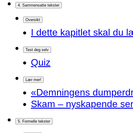
4. Sammensatte tekster
Oversikt
I dette kapitlet skal du l
Test deg selv
Quiz
Lær mer!
«Demningens dumperdro
Skam – nyskapende ser
5. Formelle tekster