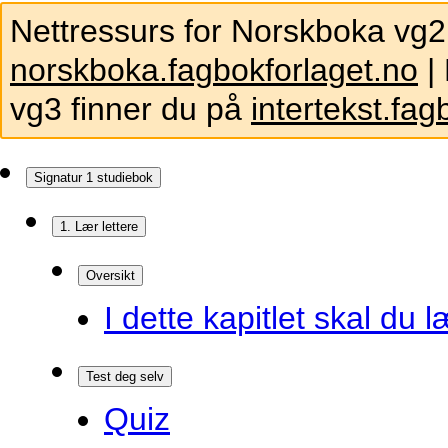
Nettressurs for Norskboka vg2
norskboka.fagbokforlaget.no
| 
vg3 finner du på
intertekst.fag
Signatur 1 studiebok
1. Lær lettere
Oversikt
I dette kapitlet skal du l
Test deg selv
Quiz