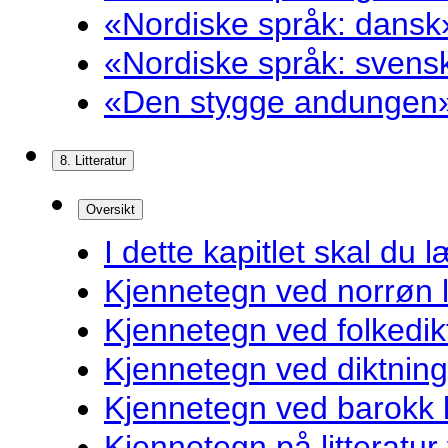
«Nordiske språk: dansk»
«Nordiske språk: svensk
«Den stygge andungen»
8. Litteratur
Oversikt
I dette kapitlet skal du l
Kjennetegn ved norrøn li
Kjennetegn ved folkedik
Kjennetegn ved diktnin
Kjennetegn ved barokk li
Kjennetegn på litteratur