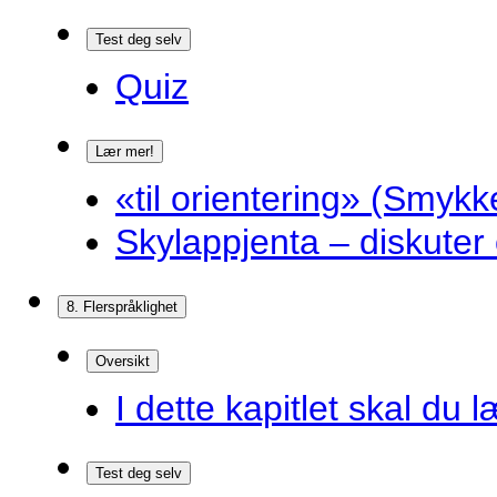
Test deg selv
Quiz
Lær mer!
«til orientering» (Smykk
Skylappjenta – diskuter 
8. Flerspråklighet
Oversikt
I dette kapitlet skal du l
Test deg selv