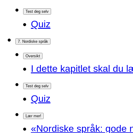
Test deg selv
Quiz
7. Nordiske språk
Oversikt
I dette kapitlet skal du l
Test deg selv
Quiz
Lær mer!
«Nordiske språk: gode n