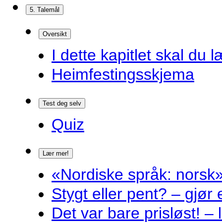
5. Talemål
Oversikt
I dette kapitlet skal du l
Heimfestingsskjema
Test deg selv
Quiz
Lær mer!
«Nordiske språk: norsk»
Stygt eller pent? – gjør
Det var bare prisløst! – 