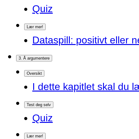
Quiz
Lær mer!
Dataspill: positivt eller
3. Å argumentere
Oversikt
I dette kapitlet skal du l
Test deg selv
Quiz
Lær mer!