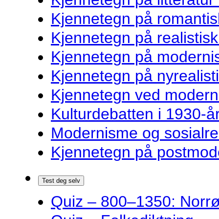
Kjennetegn på romantisk
Kjennetegn på realistisk 
Kjennetegn på modernist
Kjennetegn på nyrealisti
Kjennetegn ved modernist
Kulturdebatten i 1930-år
Modernisme og sosialre
Kjennetegn på postmoder
Test deg selv
Quiz – 800–1350: Norrøn