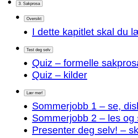
3. Sakprosa
Oversikt
I dette kapitlet skal du l
Test deg selv
Quiz – formelle sakpros
Quiz – kilder
Lær mer!
Sommerjobb 1 – se, disk
Sommerjobb 2 – les og 
Presenter deg selv! – s