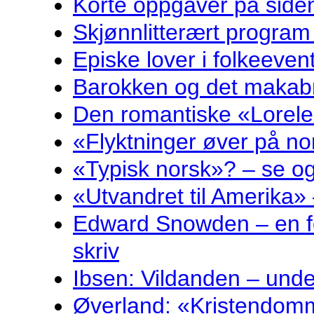
Korte oppgåver på sidem
Skjønnlitterært program
Episke lover i folkeeven
Barokken og det makabr
Den romantiske «Lorelei
«Flyktninger øver på no
«Typisk norsk»? – se og
«Utvandret til Amerika» 
Edward Snowden – en fo
skriv
Ibsen: Vildanden – und
Øverland: «Kristendomm