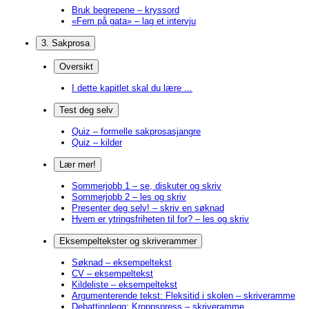
Bruk begrepene – kryssord
«Fem på gata» – lag et intervju
3. Sakprosa
Oversikt
I dette kapitlet skal du lære ...
Test deg selv
Quiz – formelle sakprosasjangre
Quiz – kilder
Lær mer!
Sommerjobb 1 – se, diskuter og skriv
Sommerjobb 2 – les og skriv
Presenter deg selv! – skriv en søknad
Hvem er ytringsfriheten til for? – les og skriv
Eksempeltekster og skriverammer
Søknad – eksempeltekst
CV – eksempeltekst
Kildeliste – eksempeltekst
Argumenterende tekst: Fleksitid i skolen – skriveramme
Debattinnlegg: Kroppspress – skriveramme