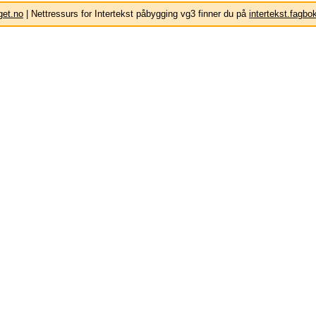
get.no
| Nettressurs for Intertekst påbygging vg3 finner du på
intertekst.fagbo