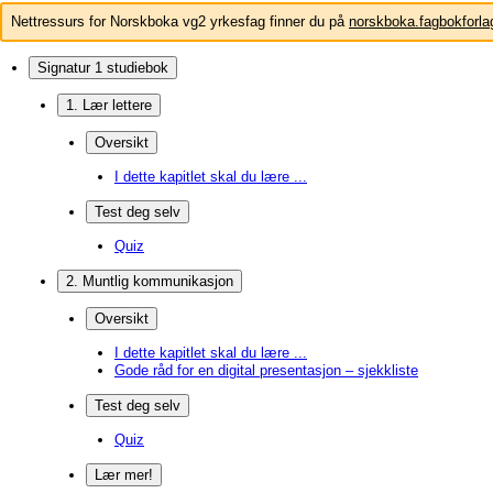
Nettressurs for Norskboka vg2 yrkesfag finner du på
norskboka.fagbokforla
Signatur 1 studiebok
1. Lær lettere
Oversikt
I dette kapitlet skal du lære ...
Test deg selv
Quiz
2. Muntlig kommunikasjon
Oversikt
I dette kapitlet skal du lære ...
Gode råd for en digital presentasjon – sjekkliste
Test deg selv
Quiz
Lær mer!