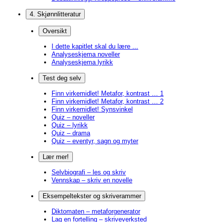
4. Skjønnlitteratur
Oversikt
I dette kapitlet skal du lære ...
Analyseskjema noveller
Analyseskjema lyrikk
Test deg selv
Finn virkemidlet! Metafor, kontrast … 1
Finn virkemidlet! Metafor, kontrast … 2
Finn virkemidlet! Synsvinkel
Quiz – noveller
Quiz – lyrikk
Quiz – drama
Quiz – eventyr, sagn og myter
Lær mer!
Selvbiografi – les og skriv
Vennskap – skriv en novelle
Eksempeltekster og skriverammer
Diktomaten – metaforgenerator
Lag en fortelling – skriveverksted