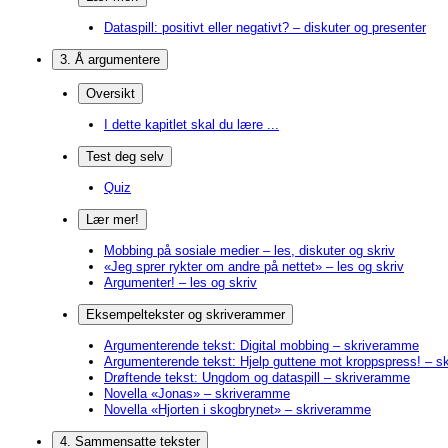
Dataspill: positivt eller negativt? – diskuter og presenter
3. Å argumentere
Oversikt
I dette kapitlet skal du lære ...
Test deg selv
Quiz
Lær mer!
Mobbing på sosiale medier – les, diskuter og skriv
«Jeg sprer rykter om andre på nettet» – les og skriv
Argumenter! – les og skriv
Eksempeltekster og skriverammer
Argumenterende tekst: Digital mobbing – skriveramme
Argumenterende tekst: Hjelp guttene mot kroppspress! – 
Drøftende tekst: Ungdom og dataspill – skriveramme
Novella «Jonas» – skriveramme
Novella «Hjorten i skogbrynet» – skriveramme
4. Sammensatte tekster