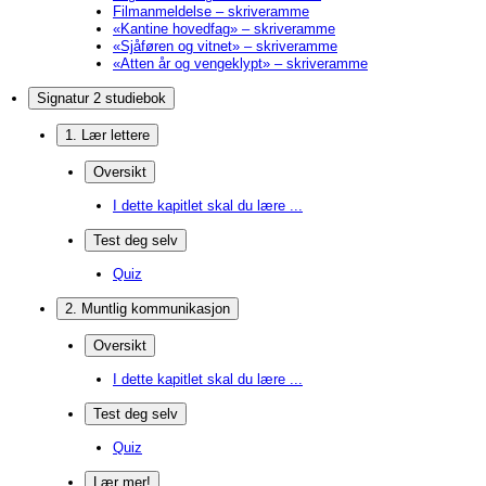
Filmanmeldelse – skriveramme
«Kantine hovedfag» – skriveramme
«Sjåføren og vitnet» – skriveramme
«Atten år og vengeklypt» – skriveramme
Signatur 2 studiebok
1. Lær lettere
Oversikt
I dette kapitlet skal du lære ...
Test deg selv
Quiz
2. Muntlig kommunikasjon
Oversikt
I dette kapitlet skal du lære ...
Test deg selv
Quiz
Lær mer!