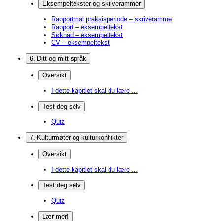
Eksempeltekster og skriverammer
Rapportmal praksisperiode – skriveramme
Rapport – eksempeltekst
Søknad – eksempeltekst
CV – eksempeltekst
6. Ditt og mitt språk
Oversikt
I dette kapitlet skal du lære ...
Test deg selv
Quiz
7. Kulturmøter og kulturkonflikter
Oversikt
I dette kapitlet skal du lære ...
Test deg selv
Quiz
Lær mer!