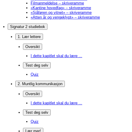
Filmanmeldelse – skriveramme
«Kantine hovedfag» – skriveramme
«Sjåføren og vitnet» – skriveramme
«Atten år og vengeklypt» – skriveramme
Signatur 2 studiebok
1. Lær lettere
Oversikt
I dette kapitlet skal du lære ...
Test deg selv
Quiz
2. Muntlig kommunikasjon
Oversikt
I dette kapitlet skal du lære ...
Test deg selv
Quiz
Lær mer!