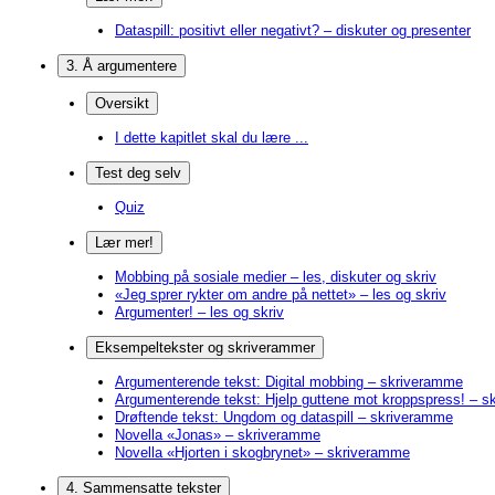
Dataspill: positivt eller negativt? – diskuter og presenter
3. Å argumentere
Oversikt
I dette kapitlet skal du lære ...
Test deg selv
Quiz
Lær mer!
Mobbing på sosiale medier – les, diskuter og skriv
«Jeg sprer rykter om andre på nettet» – les og skriv
Argumenter! – les og skriv
Eksempeltekster og skriverammer
Argumenterende tekst: Digital mobbing – skriveramme
Argumenterende tekst: Hjelp guttene mot kroppspress! – 
Drøftende tekst: Ungdom og dataspill – skriveramme
Novella «Jonas» – skriveramme
Novella «Hjorten i skogbrynet» – skriveramme
4. Sammensatte tekster