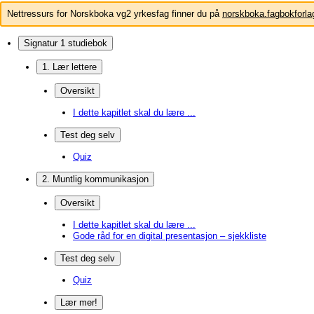
Nettressurs for Norskboka vg2 yrkesfag finner du på
norskboka.fagbokforla
Signatur 1 studiebok
1. Lær lettere
Oversikt
I dette kapitlet skal du lære ...
Test deg selv
Quiz
2. Muntlig kommunikasjon
Oversikt
I dette kapitlet skal du lære ...
Gode råd for en digital presentasjon – sjekkliste
Test deg selv
Quiz
Lær mer!