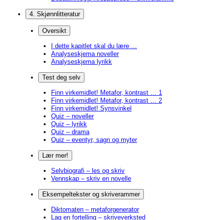
4. Skjønnlitteratur
Oversikt
I dette kapitlet skal du lære ...
Analyseskjema noveller
Analyseskjema lyrikk
Test deg selv
Finn virkemidlet! Metafor, kontrast … 1
Finn virkemidlet! Metafor, kontrast … 2
Finn virkemidlet! Synsvinkel
Quiz – noveller
Quiz – lyrikk
Quiz – drama
Quiz – eventyr, sagn og myter
Lær mer!
Selvbiografi – les og skriv
Vennskap – skriv en novelle
Eksempeltekster og skriverammer
Diktomaten – metaforgenerator
Lag en fortelling – skriveverksted