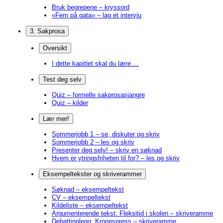
Bruk begrepene – kryssord
«Fem på gata» – lag et intervju
3. Sakprosa
Oversikt
I dette kapitlet skal du lære ...
Test deg selv
Quiz – formelle sakprosasjangre
Quiz – kilder
Lær mer!
Sommerjobb 1 – se, diskuter og skriv
Sommerjobb 2 – les og skriv
Presenter deg selv! – skriv en søknad
Hvem er ytringsfriheten til for? – les og skriv
Eksempeltekster og skriverammer
Søknad – eksempeltekst
CV – eksempeltekst
Kildeliste – eksempeltekst
Argumenterende tekst: Fleksitid i skolen – skriveramme
Debattinnlegg: Kroppspress – skriveramme