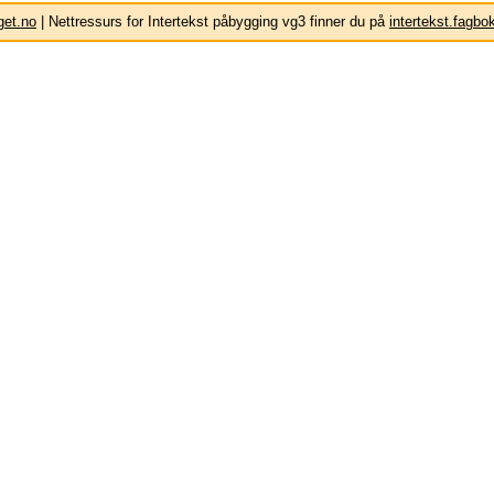
get.no
| Nettressurs for Intertekst påbygging vg3 finner du på
intertekst.fagbo