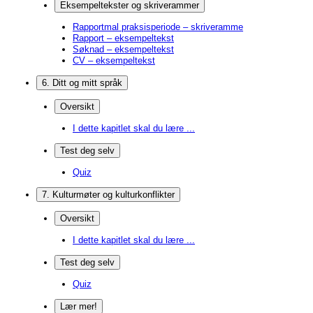
Eksempeltekster og skriverammer
Rapportmal praksisperiode – skriveramme
Rapport – eksempeltekst
Søknad – eksempeltekst
CV – eksempeltekst
6. Ditt og mitt språk
Oversikt
I dette kapitlet skal du lære ...
Test deg selv
Quiz
7. Kulturmøter og kulturkonflikter
Oversikt
I dette kapitlet skal du lære ...
Test deg selv
Quiz
Lær mer!