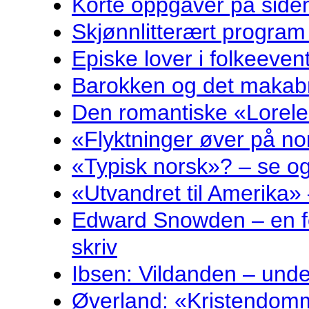
Korte oppgåver på sidem
Skjønnlitterært program
Episke lover i folkeeven
Barokken og det makabr
Den romantiske «Lorelei
«Flyktninger øver på no
«Typisk norsk»? – se og
«Utvandret til Amerika» 
Edward Snowden – en fo
skriv
Ibsen: Vildanden – und
Øverland: «Kristendomm