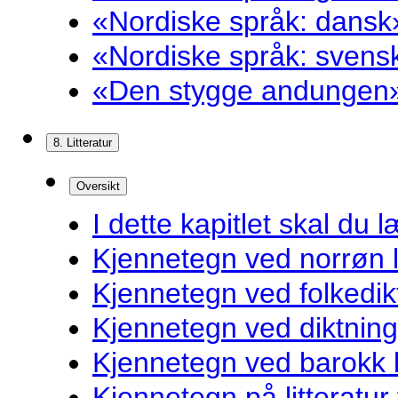
«Nordiske språk: dansk»
«Nordiske språk: svensk
«Den stygge andungen»
8. Litteratur
Oversikt
I dette kapitlet skal du l
Kjennetegn ved norrøn li
Kjennetegn ved folkedik
Kjennetegn ved diktnin
Kjennetegn ved barokk li
Kjennetegn på litteratur