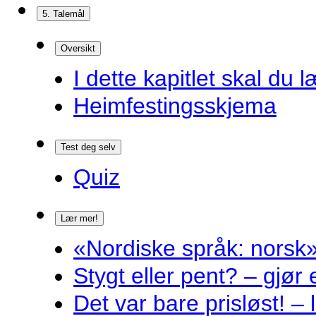
5. Talemål
Oversikt
I dette kapitlet skal du l
Heimfestingsskjema
Test deg selv
Quiz
Lær mer!
«Nordiske språk: norsk»
Stygt eller pent? – gjør
Det var bare prisløst! – 