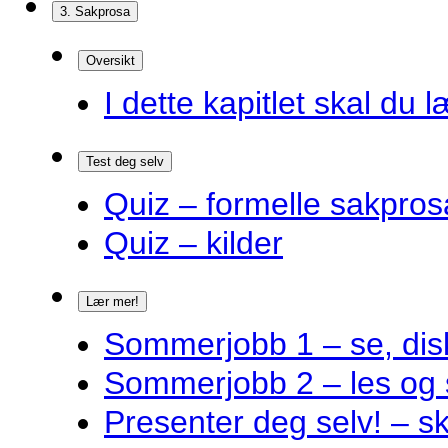
3. Sakprosa
Oversikt
I dette kapitlet skal du l
Test deg selv
Quiz – formelle sakpros
Quiz – kilder
Lær mer!
Sommerjobb 1 – se, disk
Sommerjobb 2 – les og 
Presenter deg selv! – s