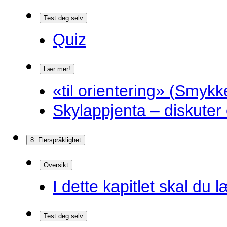
Test deg selv
Quiz
Lær mer!
«til orientering» (Smykk
Skylappjenta – diskuter 
8. Flerspråklighet
Oversikt
I dette kapitlet skal du l
Test deg selv