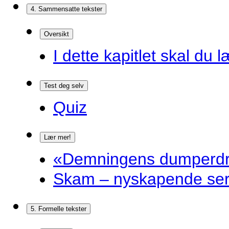
4. Sammensatte tekster
Oversikt
I dette kapitlet skal du l
Test deg selv
Quiz
Lær mer!
«Demningens dumperdro
Skam – nyskapende ser
5. Formelle tekster