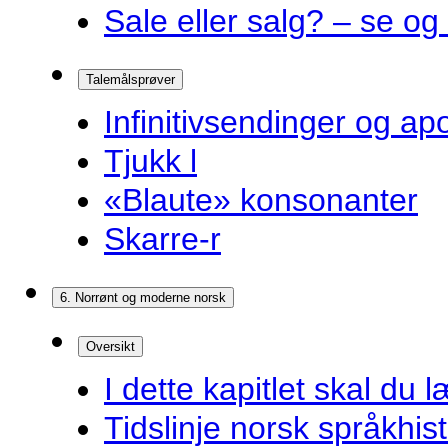
Sale eller salg? – se og
Talemålsprøver
Infinitivsendinger og a
Tjukk l
«Blaute» konsonanter
Skarre-r
6. Norrønt og moderne norsk
Oversikt
I dette kapitlet skal du l
Tidslinje norsk språkhist