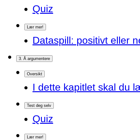
Quiz
Lær mer!
Dataspill: positivt eller
3. Å argumentere
Oversikt
I dette kapitlet skal du l
Test deg selv
Quiz
Lær mer!