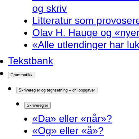
og skriv
Litteratur som provosere
Olav H. Hauge og «nyenk
«Alle utlendinger har luk
Tekstbank
Grammatikk
Skriveregler og tegnsetning – drilloppgaver
Skriveregler
«Da» eller «når»?
«Og» eller «å»?