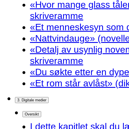
«Hvor mange glass tåler
skriveramme
«Et menneskesyn som dr
«Nattvindauge» (novell
«Detalj av usynlig nove
skriveramme
«Du søkte etter en dyp
«Et rom står avlåst» (d
3. Digitale medier
Oversikt
I dette kapitlet skal du l