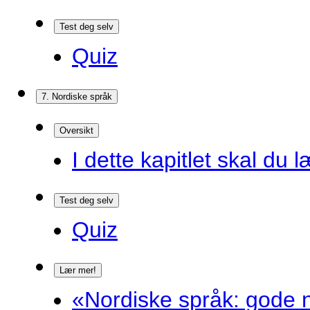
Test deg selv
Quiz
7. Nordiske språk
Oversikt
I dette kapitlet skal du l
Test deg selv
Quiz
Lær mer!
«Nordiske språk: gode n