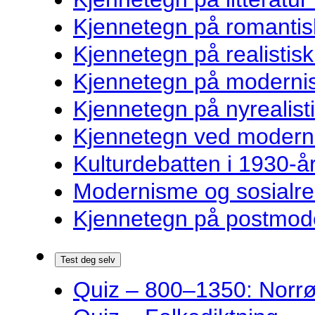
Kjennetegn på romantisk
Kjennetegn på realistisk 
Kjennetegn på modernist
Kjennetegn på nyrealisti
Kjennetegn ved modernist
Kulturdebatten i 1930-år
Modernisme og sosialre
Kjennetegn på postmoder
Test deg selv
Quiz – 800–1350: Norrøn