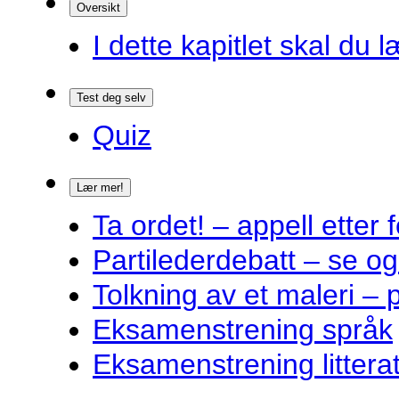
Oversikt
I dette kapitlet skal du l
Test deg selv
Quiz
Lær mer!
Ta ordet! – appell ette
Partilederdebatt – se og
Tolkning av et maleri – 
Eksamenstrening språk
Eksamenstrening littera