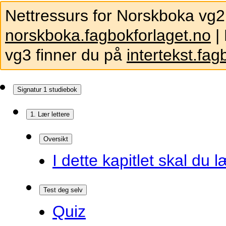
Nettressurs for Norskboka vg2
norskboka.fagbokforlaget.no
| 
vg3 finner du på
intertekst.fag
Signatur 1 studiebok
1. Lær lettere
Oversikt
I dette kapitlet skal du l
Test deg selv
Quiz