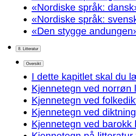
«Nordiske språk: dansk»
«Nordiske språk: svensk
«Den stygge andungen»
8. Litteratur
Oversikt
I dette kapitlet skal du l
Kjennetegn ved norrøn li
Kjennetegn ved folkedik
Kjennetegn ved diktnin
Kjennetegn ved barokk li
Kjennetegn på litteratur