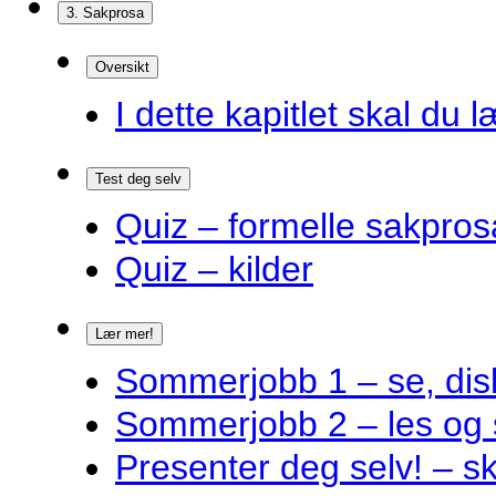
3. Sakprosa
Oversikt
I dette kapitlet skal du l
Test deg selv
Quiz – formelle sakpros
Quiz – kilder
Lær mer!
Sommerjobb 1 – se, disk
Sommerjobb 2 – les og 
Presenter deg selv! – s