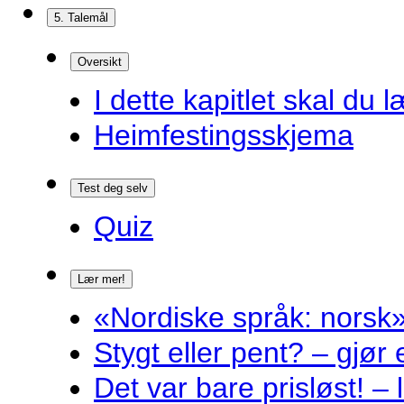
5. Talemål
Oversikt
I dette kapitlet skal du l
Heimfestingsskjema
Test deg selv
Quiz
Lær mer!
«Nordiske språk: norsk»
Stygt eller pent? – gjør
Det var bare prisløst! – 