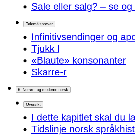
Sale eller salg? – se og
Talemålsprøver
Infinitivsendinger og a
Tjukk l
«Blaute» konsonanter
Skarre-r
6. Norrønt og moderne norsk
Oversikt
I dette kapitlet skal du l
Tidslinje norsk språkhist