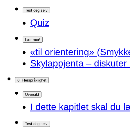
Test deg selv
Quiz
Lær mer!
«til orientering» (Smykk
Skylappjenta – diskuter 
8. Flerspråklighet
Oversikt
I dette kapitlet skal du l
Test deg selv