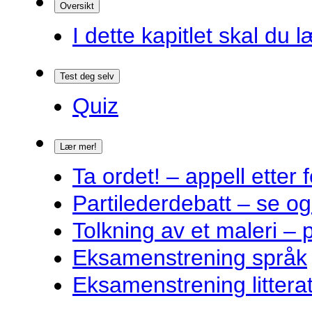
Oversikt
I dette kapitlet skal du l
Test deg selv
Quiz
Lær mer!
Ta ordet! – appell ette
Partilederdebatt – se og
Tolkning av et maleri – 
Eksamenstrening språk
Eksamenstrening littera