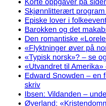
Korte oppgåver på sidem
Skjønnlitterært program
Episke lover i folkeeven
Barokken og det makabr
Den romantiske «Lorelei
«Flyktninger øver på no
«Typisk norsk»? – se og
«Utvandret til Amerika» 
Edward Snowden – en fo
skriv
Ibsen: Vildanden – und
Øverland: «Kristendomm