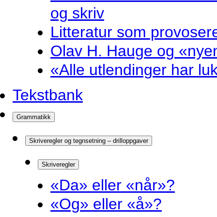
og skriv
Litteratur som provosere
Olav H. Hauge og «nyenk
«Alle utlendinger har luk
Tekstbank
Grammatikk
Skriveregler og tegnsetning – drilloppgaver
Skriveregler
«Da» eller «når»?
«Og» eller «å»?