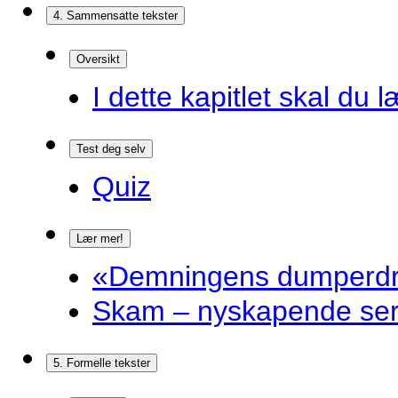
4. Sammensatte tekster
Oversikt
I dette kapitlet skal du l
Test deg selv
Quiz
Lær mer!
«Demningens dumperdro
Skam – nyskapende ser
5. Formelle tekster