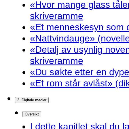
«Hvor mange glass tåler
skriveramme
«Et menneskesyn som dr
«Nattvindauge» (novell
«Detalj av usynlig nove
skriveramme
«Du søkte etter en dyp
«Et rom står avlåst» (d
3. Digitale medier
Oversikt
I dette kapitlet skal du l