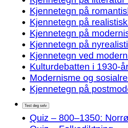
Kjennetegn på romantisk
Kjennetegn på realistisk 
Kjennetegn på modernist
Kjennetegn på nyrealisti
Kjennetegn ved modernist
Kulturdebatten i 1930-år
Modernisme og sosialre
Kjennetegn på postmoder
Test deg selv
Quiz – 800–1350: Norrøn