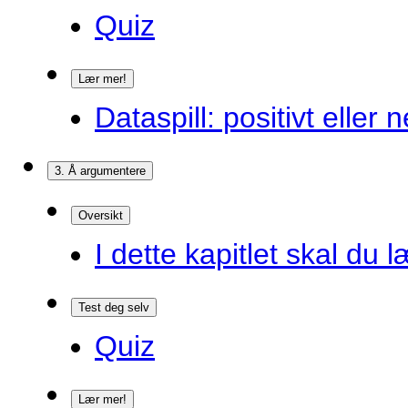
Quiz
Lær mer!
Dataspill: positivt eller
3. Å argumentere
Oversikt
I dette kapitlet skal du l
Test deg selv
Quiz
Lær mer!