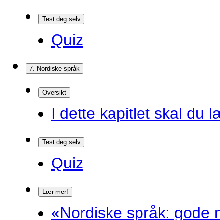
Test deg selv
Quiz
7. Nordiske språk
Oversikt
I dette kapitlet skal du l
Test deg selv
Quiz
Lær mer!
«Nordiske språk: gode n