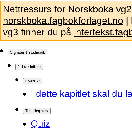
Nettressurs for Norskboka vg2
norskboka.fagbokforlaget.no
| 
vg3 finner du på
intertekst.fag
Signatur 1 studiebok
1. Lær lettere
Oversikt
I dette kapitlet skal du l
Test deg selv
Quiz