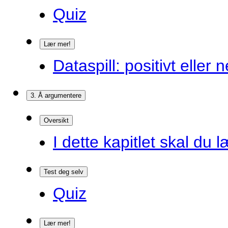
Quiz
Lær mer!
Dataspill: positivt eller
3. Å argumentere
Oversikt
I dette kapitlet skal du l
Test deg selv
Quiz
Lær mer!