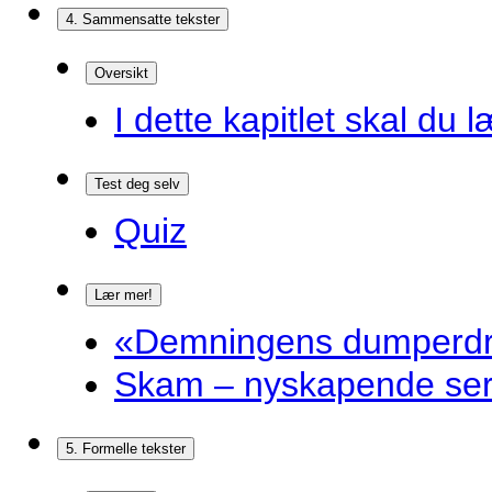
4. Sammensatte tekster
Oversikt
I dette kapitlet skal du l
Test deg selv
Quiz
Lær mer!
«Demningens dumperdro
Skam – nyskapende ser
5. Formelle tekster