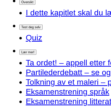
Oversikt
I dette kapitlet skal du l
Test deg selv
Quiz
Lær mer!
Ta ordet! – appell ette
Partilederdebatt – se og
Tolkning av et maleri – 
Eksamenstrening språk
Eksamenstrening littera