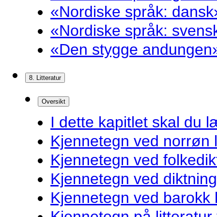
«Nordiske språk: dansk»
«Nordiske språk: svensk
«Den stygge andungen»
8. Litteratur
Oversikt
I dette kapitlet skal du l
Kjennetegn ved norrøn li
Kjennetegn ved folkedik
Kjennetegn ved diktnin
Kjennetegn ved barokk li
Kjennetegn på litteratur