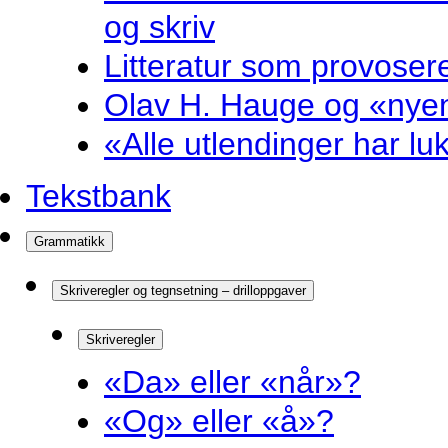
og skriv
Litteratur som provosere
Olav H. Hauge og «nyenk
«Alle utlendinger har luk
Tekstbank
Grammatikk
Skriveregler og tegnsetning – drilloppgaver
Skriveregler
«Da» eller «når»?
«Og» eller «å»?