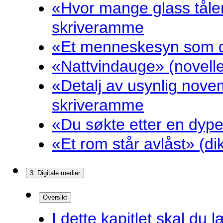
«Hvor mange glass tåler
skriveramme
«Et menneskesyn som dr
«Nattvindauge» (novell
«Detalj av usynlig nove
skriveramme
«Du søkte etter en dyp
«Et rom står avlåst» (d
3. Digitale medier
Oversikt
I dette kapitlet skal du l