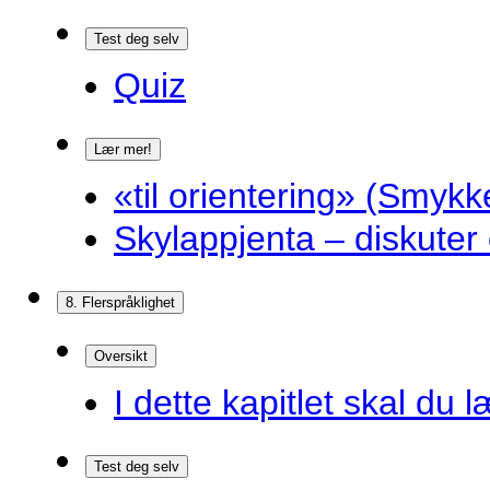
Test deg selv
Quiz
Lær mer!
«til orientering» (Smykk
Skylappjenta – diskuter 
8. Flerspråklighet
Oversikt
I dette kapitlet skal du l
Test deg selv