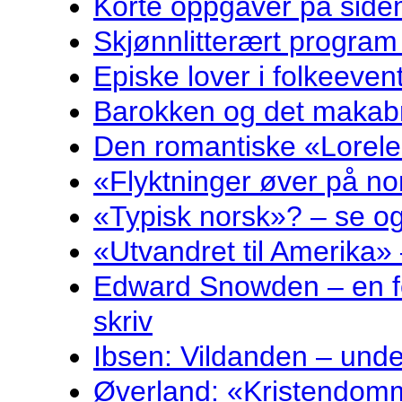
Korte oppgåver på sidem
Skjønnlitterært program
Episke lover i folkeeven
Barokken og det makabr
Den romantiske «Lorelei
«Flyktninger øver på no
«Typisk norsk»? – se og
«Utvandret til Amerika» 
Edward Snowden – en fo
skriv
Ibsen: Vildanden – und
Øverland: «Kristendomm