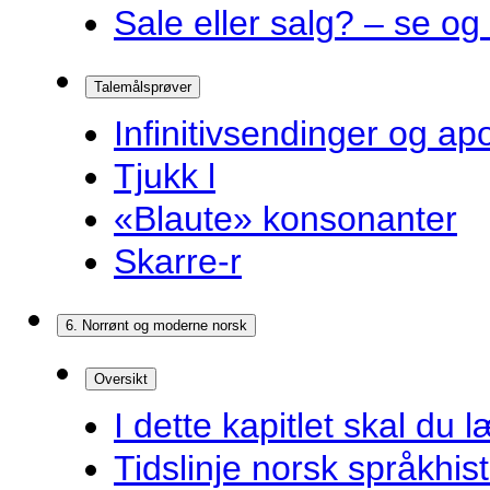
Sale eller salg? – se og
Talemålsprøver
Infinitivsendinger og a
Tjukk l
«Blaute» konsonanter
Skarre-r
6. Norrønt og moderne norsk
Oversikt
I dette kapitlet skal du l
Tidslinje norsk språkhist