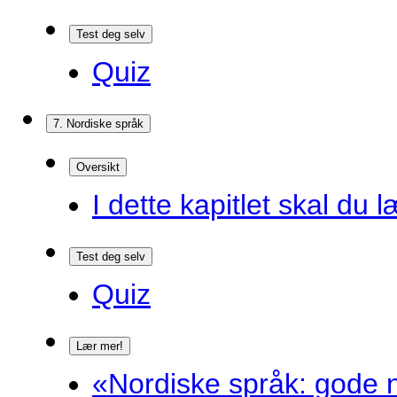
Test deg selv
Quiz
7. Nordiske språk
Oversikt
I dette kapitlet skal du l
Test deg selv
Quiz
Lær mer!
«Nordiske språk: gode n