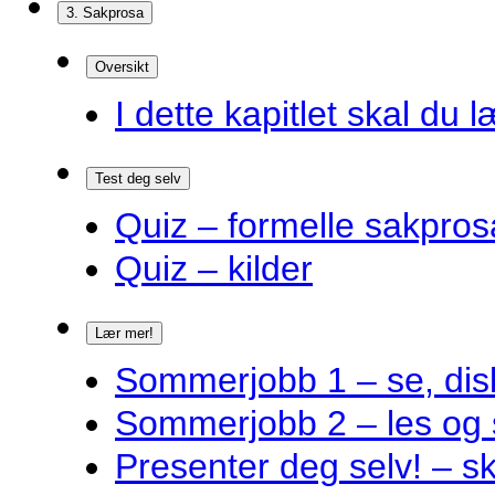
3. Sakprosa
Oversikt
I dette kapitlet skal du l
Test deg selv
Quiz – formelle sakpros
Quiz – kilder
Lær mer!
Sommerjobb 1 – se, disk
Sommerjobb 2 – les og 
Presenter deg selv! – s