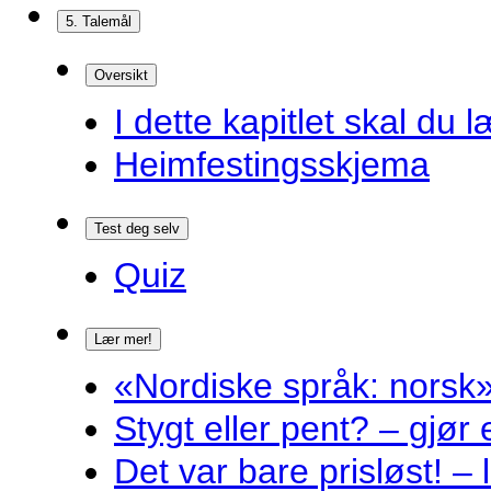
5. Talemål
Oversikt
I dette kapitlet skal du l
Heimfestingsskjema
Test deg selv
Quiz
Lær mer!
«Nordiske språk: norsk»
Stygt eller pent? – gjør
Det var bare prisløst! – 