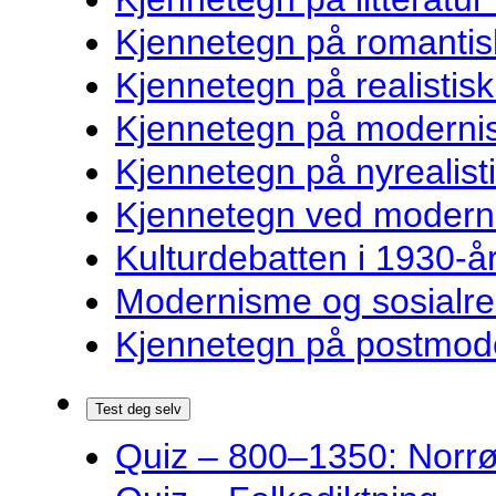
Kjennetegn på romantisk
Kjennetegn på realistisk 
Kjennetegn på modernist
Kjennetegn på nyrealisti
Kjennetegn ved modernist
Kulturdebatten i 1930-år
Modernisme og sosialre
Kjennetegn på postmoder
Test deg selv
Quiz – 800–1350: Norrøn