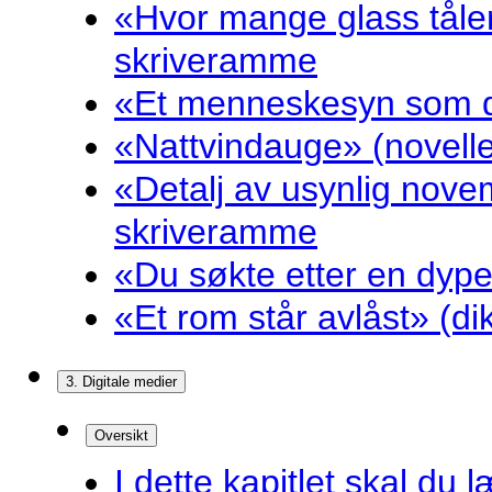
«Hvor mange glass tåler
skriveramme
«Et menneskesyn som dr
«Nattvindauge» (novell
«Detalj av usynlig nove
skriveramme
«Du søkte etter en dyp
«Et rom står avlåst» (d
3. Digitale medier
Oversikt
I dette kapitlet skal du l