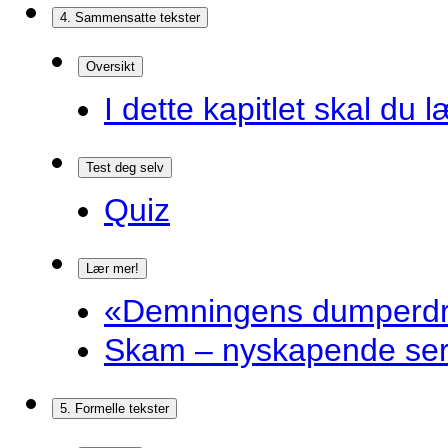
4. Sammensatte tekster
Oversikt
I dette kapitlet skal du l
Test deg selv
Quiz
Lær mer!
«Demningens dumperdro
Skam – nyskapende ser
5. Formelle tekster