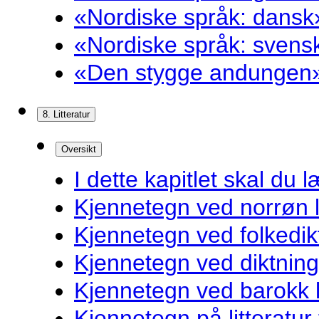
«Nordiske språk: dansk»
«Nordiske språk: svensk
«Den stygge andungen»
8. Litteratur
Oversikt
I dette kapitlet skal du l
Kjennetegn ved norrøn li
Kjennetegn ved folkedik
Kjennetegn ved diktnin
Kjennetegn ved barokk li
Kjennetegn på litteratur