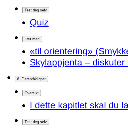
Test deg selv
Quiz
Lær mer!
«til orientering» (Smykk
Skylappjenta – diskuter 
8. Flerspråklighet
Oversikt
I dette kapitlet skal du l
Test deg selv