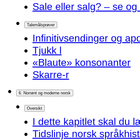
Sale eller salg? – se og
Talemålsprøver
Infinitivsendinger og a
Tjukk l
«Blaute» konsonanter
Skarre-r
6. Norrønt og moderne norsk
Oversikt
I dette kapitlet skal du l
Tidslinje norsk språkhist