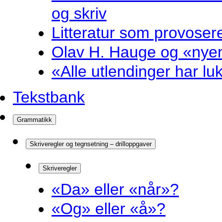
og skriv
Litteratur som provosere
Olav H. Hauge og «nyenk
«Alle utlendinger har luk
Tekstbank
Grammatikk
Skriveregler og tegnsetning – drilloppgaver
Skriveregler
«Da» eller «når»?
«Og» eller «å»?