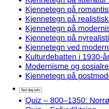
Kjennetegn på romantisk
Kjennetegn på realistisk 
Kjennetegn på modernist
Kjennetegn på nyrealisti
Kjennetegn ved modernist
Kulturdebatten i 1930-år
Modernisme og sosialre
Kjennetegn på postmoder
Test deg selv
Quiz – 800–1350: Norrøn