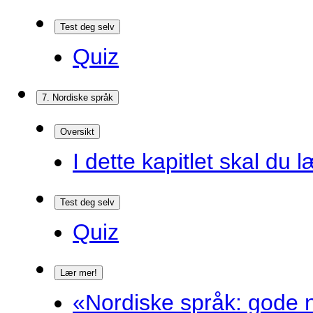
Test deg selv
Quiz
7. Nordiske språk
Oversikt
I dette kapitlet skal du l
Test deg selv
Quiz
Lær mer!
«Nordiske språk: gode n