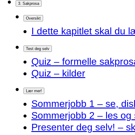
3. Sakprosa
Oversikt
I dette kapitlet skal du l
Test deg selv
Quiz – formelle sakpros
Quiz – kilder
Lær mer!
Sommerjobb 1 – se, disk
Sommerjobb 2 – les og 
Presenter deg selv! – s