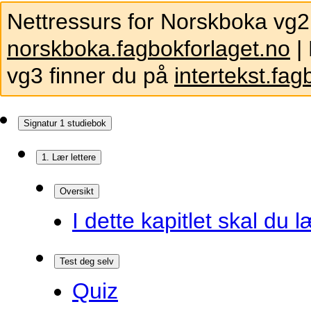
Nettressurs for Norskboka vg2
norskboka.fagbokforlaget.no
| 
vg3 finner du på
intertekst.fag
Signatur 1 studiebok
1. Lær lettere
Oversikt
I dette kapitlet skal du l
Test deg selv
Quiz