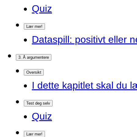
Quiz
Lær mer!
Dataspill: positivt eller
3. Å argumentere
Oversikt
I dette kapitlet skal du l
Test deg selv
Quiz
Lær mer!