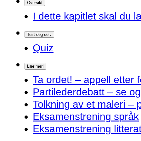
Oversikt
I dette kapitlet skal du l
Test deg selv
Quiz
Lær mer!
Ta ordet! – appell ette
Partilederdebatt – se og
Tolkning av et maleri – 
Eksamenstrening språk
Eksamenstrening littera