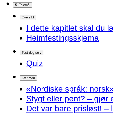
5. Talemål
Oversikt
I dette kapitlet skal du l
Heimfestingsskjema
Test deg selv
Quiz
Lær mer!
«Nordiske språk: norsk»
Stygt eller pent? – gjør
Det var bare prisløst! – 