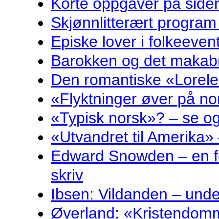
Korte oppgåver på sidem
Skjønnlitterært program
Episke lover i folkeeven
Barokken og det makabr
Den romantiske «Lorelei
«Flyktninger øver på no
«Typisk norsk»? – se og
«Utvandret til Amerika» 
Edward Snowden – en fo
skriv
Ibsen: Vildanden – und
Øverland: «Kristendomm