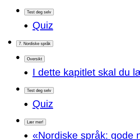
Test deg selv
Quiz
7. Nordiske språk
Oversikt
I dette kapitlet skal du l
Test deg selv
Quiz
Lær mer!
«Nordiske språk: gode n