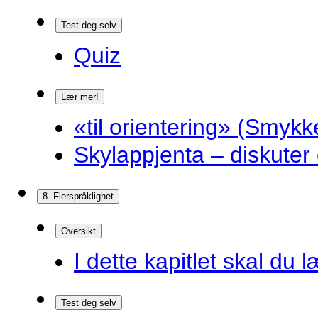
Test deg selv
Quiz
Lær mer!
«til orientering» (Smykk
Skylappjenta – diskuter 
8. Flerspråklighet
Oversikt
I dette kapitlet skal du l
Test deg selv