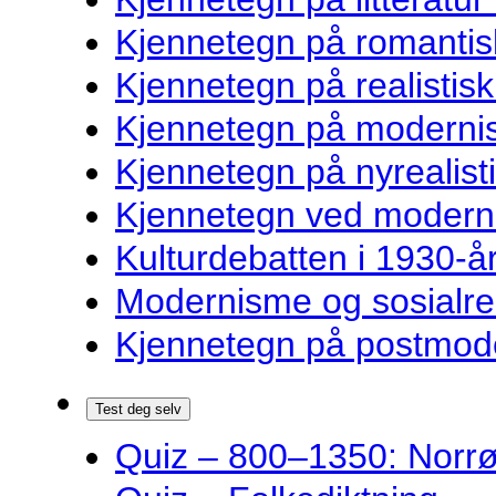
Kjennetegn på romantisk
Kjennetegn på realistisk 
Kjennetegn på modernist
Kjennetegn på nyrealisti
Kjennetegn ved modernist
Kulturdebatten i 1930-år
Modernisme og sosialre
Kjennetegn på postmoder
Test deg selv
Quiz – 800–1350: Norrøn