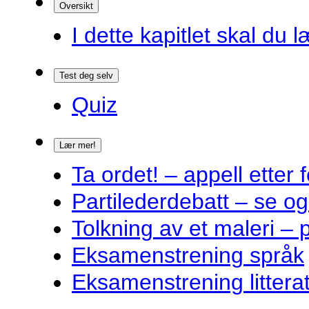
Oversikt
I dette kapitlet skal du l
Test deg selv
Quiz
Lær mer!
Ta ordet! – appell ette
Partilederdebatt – se og
Tolkning av et maleri – 
Eksamenstrening språk
Eksamenstrening littera