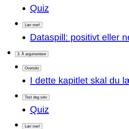
Quiz
Lær mer!
Dataspill: positivt eller
3. Å argumentere
Oversikt
I dette kapitlet skal du l
Test deg selv
Quiz
Lær mer!