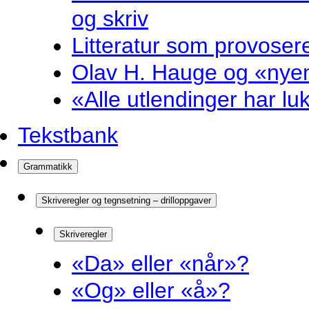
og skriv
Litteratur som provosere
Olav H. Hauge og «nyenk
«Alle utlendinger har luk
Tekstbank
Grammatikk
Skriveregler og tegnsetning – drilloppgaver
Skriveregler
«Da» eller «når»?
«Og» eller «å»?