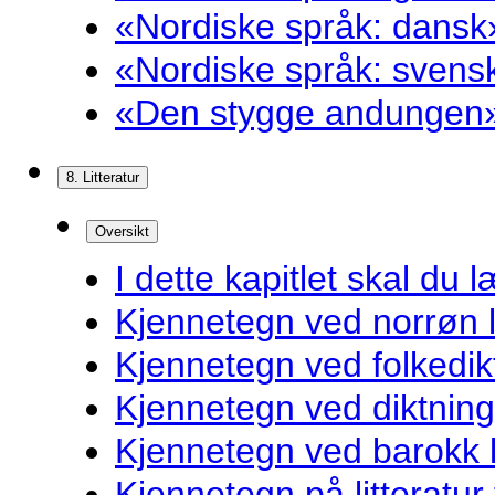
«Nordiske språk: dansk»
«Nordiske språk: svensk
«Den stygge andungen»
8. Litteratur
Oversikt
I dette kapitlet skal du l
Kjennetegn ved norrøn li
Kjennetegn ved folkedik
Kjennetegn ved diktnin
Kjennetegn ved barokk li
Kjennetegn på litteratur