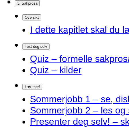
3. Sakprosa
Oversikt
I dette kapitlet skal du l
Test deg selv
Quiz – formelle sakpros
Quiz – kilder
Lær mer!
Sommerjobb 1 – se, disk
Sommerjobb 2 – les og 
Presenter deg selv! – s