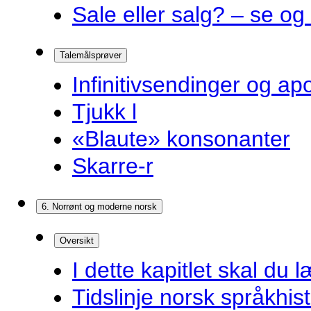
Sale eller salg? – se og
Talemålsprøver
Infinitivsendinger og a
Tjukk l
«Blaute» konsonanter
Skarre-r
6. Norrønt og moderne norsk
Oversikt
I dette kapitlet skal du l
Tidslinje norsk språkhist