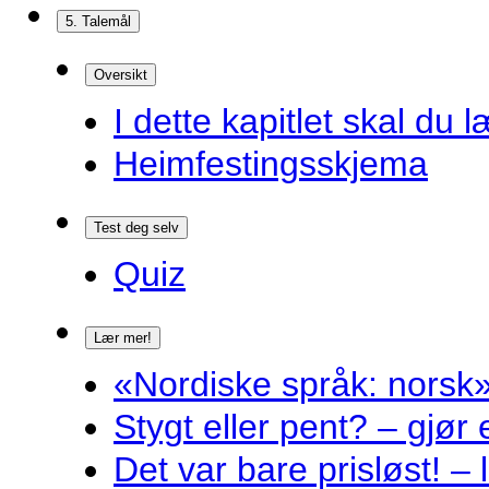
5. Talemål
Oversikt
I dette kapitlet skal du l
Heimfestingsskjema
Test deg selv
Quiz
Lær mer!
«Nordiske språk: norsk»
Stygt eller pent? – gjør
Det var bare prisløst! – 