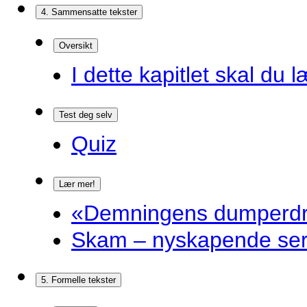
4. Sammensatte tekster
Oversikt
I dette kapitlet skal du l
Test deg selv
Quiz
Lær mer!
«Demningens dumperdro
Skam – nyskapende ser
5. Formelle tekster