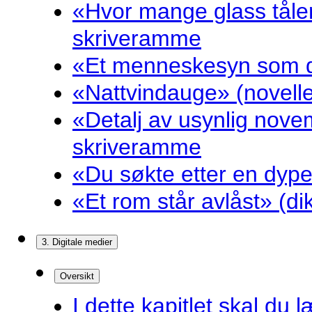
«Hvor mange glass tåler
skriveramme
«Et menneskesyn som dr
«Nattvindauge» (novell
«Detalj av usynlig nove
skriveramme
«Du søkte etter en dyp
«Et rom står avlåst» (d
3. Digitale medier
Oversikt
I dette kapitlet skal du l