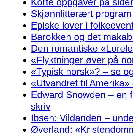
Korte oppgåver på sidem
Skjønnlitterært program
Episke lover i folkeeven
Barokken og det makabr
Den romantiske «Lorelei
«Flyktninger øver på no
«Typisk norsk»? – se og
«Utvandret til Amerika» 
Edward Snowden – en fo
skriv
Ibsen: Vildanden – und
Øverland: «Kristendomm