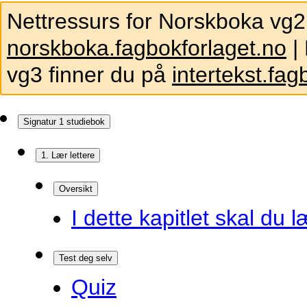
Nettressurs for Norskboka vg2
norskboka.fagbokforlaget.no
| 
vg3 finner du på
intertekst.fag
Signatur 1 studiebok
1. Lær lettere
Oversikt
I dette kapitlet skal du l
Test deg selv
Quiz