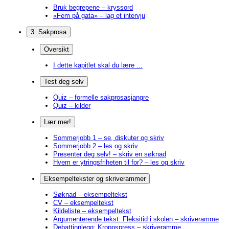
Bruk begrepene – kryssord
«Fem på gata» – lag et intervju
3. Sakprosa
Oversikt
I dette kapitlet skal du lære ...
Test deg selv
Quiz – formelle sakprosasjangre
Quiz – kilder
Lær mer!
Sommerjobb 1 – se, diskuter og skriv
Sommerjobb 2 – les og skriv
Presenter deg selv! – skriv en søknad
Hvem er ytringsfriheten til for? – les og skriv
Eksempeltekster og skriverammer
Søknad – eksempeltekst
CV – eksempeltekst
Kildeliste – eksempeltekst
Argumenterende tekst: Fleksitid i skolen – skriveramme
Debattinnlegg: Kroppspress – skriveramme