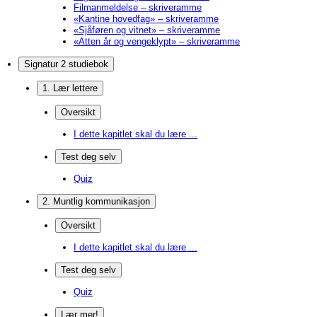
Filmanmeldelse – skriveramme
«Kantine hovedfag» – skriveramme
«Sjåføren og vitnet» – skriveramme
«Atten år og vengeklypt» – skriveramme
Signatur 2 studiebok
1. Lær lettere
Oversikt
I dette kapitlet skal du lære ...
Test deg selv
Quiz
2. Muntlig kommunikasjon
Oversikt
I dette kapitlet skal du lære ...
Test deg selv
Quiz
Lær mer!