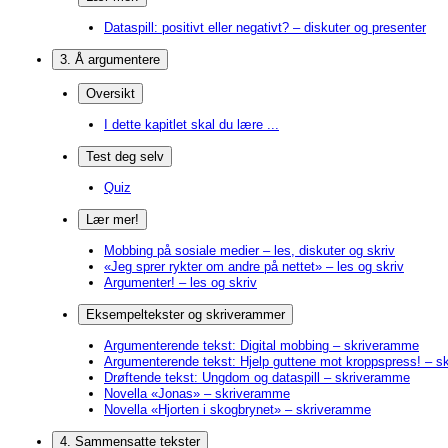
Dataspill: positivt eller negativt? – diskuter og presenter
3. Å argumentere
Oversikt
I dette kapitlet skal du lære ...
Test deg selv
Quiz
Lær mer!
Mobbing på sosiale medier – les, diskuter og skriv
«Jeg sprer rykter om andre på nettet» – les og skriv
Argumenter! – les og skriv
Eksempeltekster og skriverammer
Argumenterende tekst: Digital mobbing – skriveramme
Argumenterende tekst: Hjelp guttene mot kroppspress! – 
Drøftende tekst: Ungdom og dataspill – skriveramme
Novella «Jonas» – skriveramme
Novella «Hjorten i skogbrynet» – skriveramme
4. Sammensatte tekster