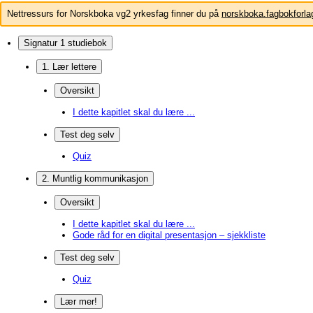
Nettressurs for Norskboka vg2 yrkesfag finner du på
norskboka.fagbokforla
Signatur 1 studiebok
1. Lær lettere
Oversikt
I dette kapitlet skal du lære ...
Test deg selv
Quiz
2. Muntlig kommunikasjon
Oversikt
I dette kapitlet skal du lære ...
Gode råd for en digital presentasjon – sjekkliste
Test deg selv
Quiz
Lær mer!