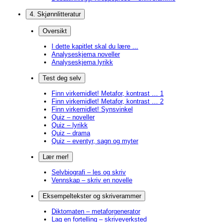
4. Skjønnlitteratur
Oversikt
I dette kapitlet skal du lære ...
Analyseskjema noveller
Analyseskjema lyrikk
Test deg selv
Finn virkemidlet! Metafor, kontrast … 1
Finn virkemidlet! Metafor, kontrast … 2
Finn virkemidlet! Synsvinkel
Quiz – noveller
Quiz – lyrikk
Quiz – drama
Quiz – eventyr, sagn og myter
Lær mer!
Selvbiografi – les og skriv
Vennskap – skriv en novelle
Eksempeltekster og skriverammer
Diktomaten – metaforgenerator
Lag en fortelling – skriveverksted