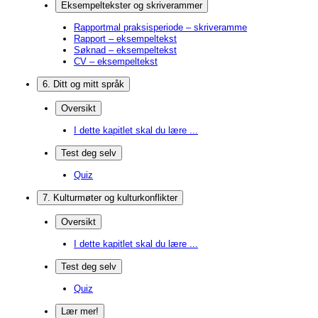
Eksempeltekster og skriverammer
Rapportmal praksisperiode – skriveramme
Rapport – eksempeltekst
Søknad – eksempeltekst
CV – eksempeltekst
6. Ditt og mitt språk
Oversikt
I dette kapitlet skal du lære ...
Test deg selv
Quiz
7. Kulturmøter og kulturkonflikter
Oversikt
I dette kapitlet skal du lære ...
Test deg selv
Quiz
Lær mer!