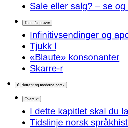
Sale eller salg? – se og
Talemålsprøver
Infinitivsendinger og a
Tjukk l
«Blaute» konsonanter
Skarre-r
6. Norrønt og moderne norsk
Oversikt
I dette kapitlet skal du l
Tidslinje norsk språkhist