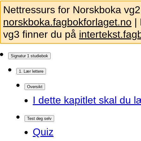
Nettressurs for Norskboka vg2
norskboka.fagbokforlaget.no
| 
vg3 finner du på
intertekst.fag
Signatur 1 studiebok
1. Lær lettere
Oversikt
I dette kapitlet skal du l
Test deg selv
Quiz