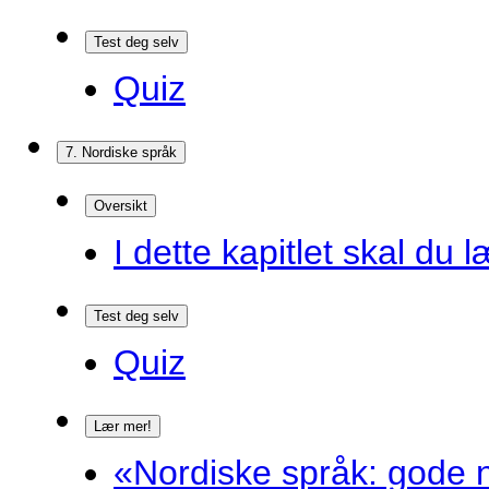
Test deg selv
Quiz
7. Nordiske språk
Oversikt
I dette kapitlet skal du l
Test deg selv
Quiz
Lær mer!
«Nordiske språk: gode n