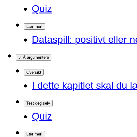
Quiz
Lær mer!
Dataspill: positivt eller
3. Å argumentere
Oversikt
I dette kapitlet skal du l
Test deg selv
Quiz
Lær mer!