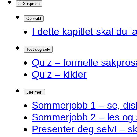
3. Sakprosa
Oversikt
I dette kapitlet skal du l
Test deg selv
Quiz – formelle sakpros
Quiz – kilder
Lær mer!
Sommerjobb 1 – se, disk
Sommerjobb 2 – les og 
Presenter deg selv! – s