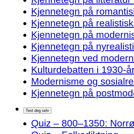
Kjennetegn på romantisk
Kjennetegn på realistisk 
Kjennetegn på modernist
Kjennetegn på nyrealisti
Kjennetegn ved modernist
Kulturdebatten i 1930-år
Modernisme og sosialre
Kjennetegn på postmoder
Test deg selv
Quiz – 800–1350: Norrøn