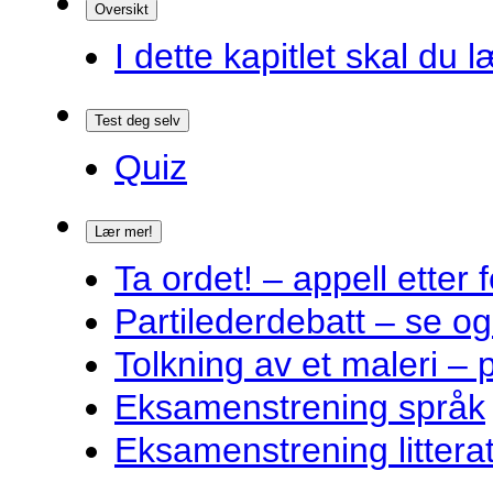
Oversikt
I dette kapitlet skal du l
Test deg selv
Quiz
Lær mer!
Ta ordet! – appell ette
Partilederdebatt – se og
Tolkning av et maleri – 
Eksamenstrening språk
Eksamenstrening littera