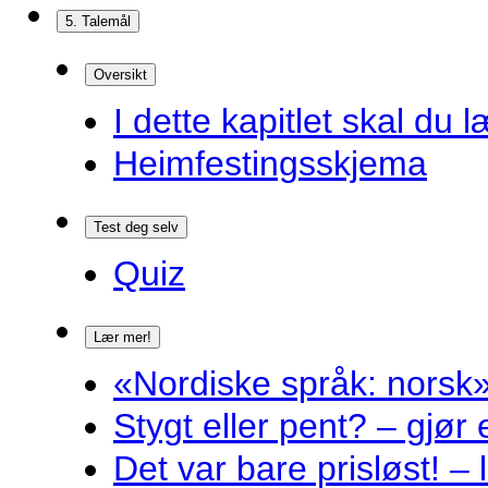
5. Talemål
Oversikt
I dette kapitlet skal du l
Heimfestingsskjema
Test deg selv
Quiz
Lær mer!
«Nordiske språk: norsk»
Stygt eller pent? – gjør
Det var bare prisløst! – 