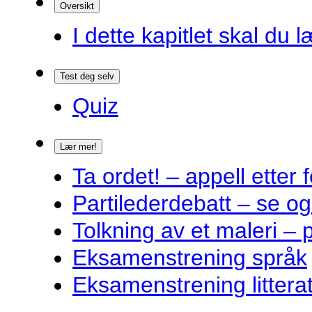
Oversikt
I dette kapitlet skal du l
Test deg selv
Quiz
Lær mer!
Ta ordet! – appell ette
Partilederdebatt – se og
Tolkning av et maleri – 
Eksamenstrening språk
Eksamenstrening littera