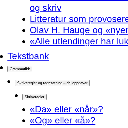
og skriv
Litteratur som provosere
Olav H. Hauge og «nyenk
«Alle utlendinger har luk
Tekstbank
Grammatikk
Skriveregler og tegnsetning – drilloppgaver
Skriveregler
«Da» eller «når»?
«Og» eller «å»?