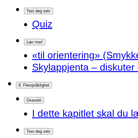
Test deg selv
Quiz
Lær mer!
«til orientering» (Smykk
Skylappjenta – diskuter 
8. Flerspråklighet
Oversikt
I dette kapitlet skal du l
Test deg selv