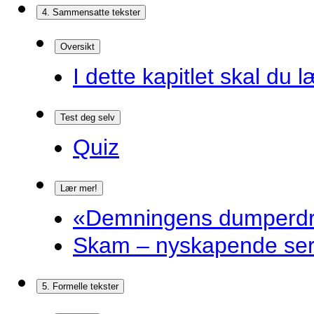
4. Sammensatte tekster
Oversikt
I dette kapitlet skal du l
Test deg selv
Quiz
Lær mer!
«Demningens dumperdro
Skam – nyskapende ser
5. Formelle tekster