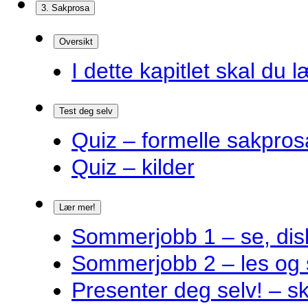
3. Sakprosa
Oversikt
I dette kapitlet skal du l
Test deg selv
Quiz – formelle sakpros
Quiz – kilder
Lær mer!
Sommerjobb 1 – se, disk
Sommerjobb 2 – les og 
Presenter deg selv! – s