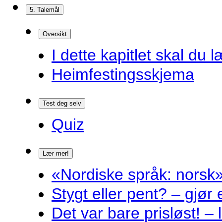
5. Talemål
Oversikt
I dette kapitlet skal du l
Heimfestingsskjema
Test deg selv
Quiz
Lær mer!
«Nordiske språk: norsk»
Stygt eller pent? – gjør
Det var bare prisløst! – 