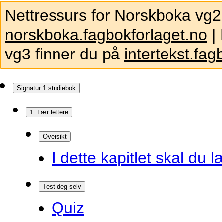
Nettressurs for Norskboka vg2
norskboka.fagbokforlaget.no
| 
vg3 finner du på
intertekst.fag
Signatur 1 studiebok
1. Lær lettere
Oversikt
I dette kapitlet skal du l
Test deg selv
Quiz