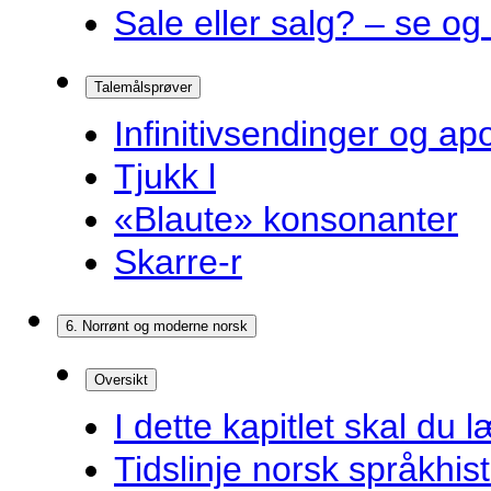
Sale eller salg? – se og
Talemålsprøver
Infinitivsendinger og a
Tjukk l
«Blaute» konsonanter
Skarre-r
6. Norrønt og moderne norsk
Oversikt
I dette kapitlet skal du l
Tidslinje norsk språkhist