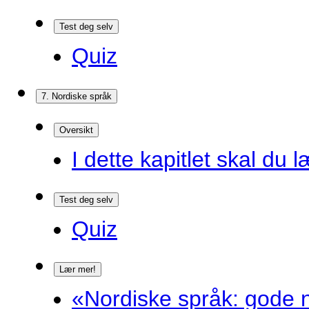
Test deg selv
Quiz
7. Nordiske språk
Oversikt
I dette kapitlet skal du l
Test deg selv
Quiz
Lær mer!
«Nordiske språk: gode n