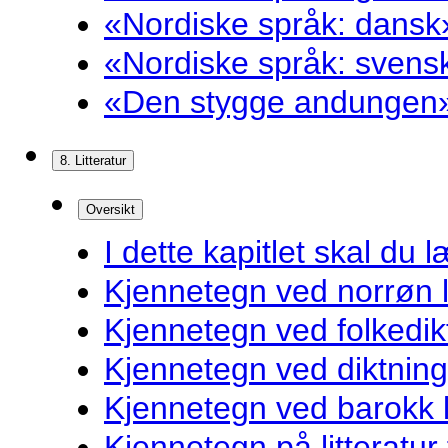
«Nordiske språk: dansk»
«Nordiske språk: svensk
«Den stygge andungen»
8. Litteratur
Oversikt
I dette kapitlet skal du l
Kjennetegn ved norrøn li
Kjennetegn ved folkedik
Kjennetegn ved diktnin
Kjennetegn ved barokk li
Kjennetegn på litteratur