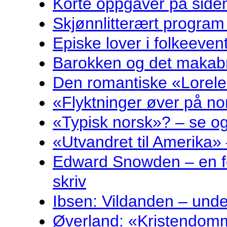
Korte oppgåver på sidem
Skjønnlitterært program
Episke lover i folkeeven
Barokken og det makabr
Den romantiske «Lorelei
«Flyktninger øver på no
«Typisk norsk»? – se og
«Utvandret til Amerika» 
Edward Snowden – en fo
skriv
Ibsen: Vildanden – und
Øverland: «Kristendomm