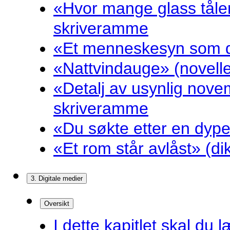
«Hvor mange glass tåler
skriveramme
«Et menneskesyn som dr
«Nattvindauge» (novell
«Detalj av usynlig nove
skriveramme
«Du søkte etter en dyp
«Et rom står avlåst» (d
3. Digitale medier
Oversikt
I dette kapitlet skal du l