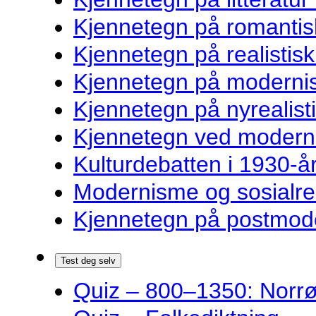
Kjennetegn på romantisk
Kjennetegn på realistisk 
Kjennetegn på modernist
Kjennetegn på nyrealisti
Kjennetegn ved modernist
Kulturdebatten i 1930-år
Modernisme og sosialre
Kjennetegn på postmoder
Test deg selv
Quiz – 800–1350: Norrøn