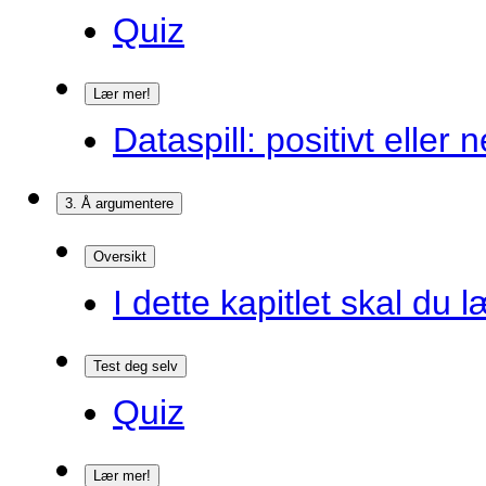
Quiz
Lær mer!
Dataspill: positivt eller
3. Å argumentere
Oversikt
I dette kapitlet skal du l
Test deg selv
Quiz
Lær mer!