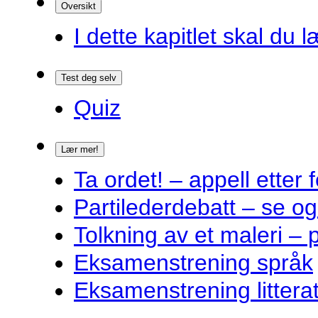
Oversikt
I dette kapitlet skal du l
Test deg selv
Quiz
Lær mer!
Ta ordet! – appell ette
Partilederdebatt – se og
Tolkning av et maleri – 
Eksamenstrening språk
Eksamenstrening littera