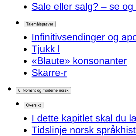
Sale eller salg? – se og
Talemålsprøver
Infinitivsendinger og a
Tjukk l
«Blaute» konsonanter
Skarre-r
6. Norrønt og moderne norsk
Oversikt
I dette kapitlet skal du l
Tidslinje norsk språkhist