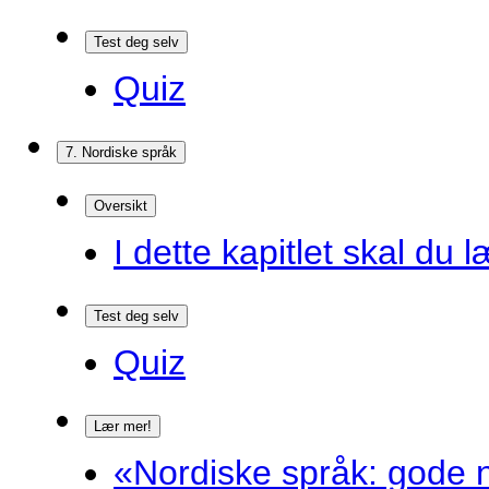
Test deg selv
Quiz
7. Nordiske språk
Oversikt
I dette kapitlet skal du l
Test deg selv
Quiz
Lær mer!
«Nordiske språk: gode n