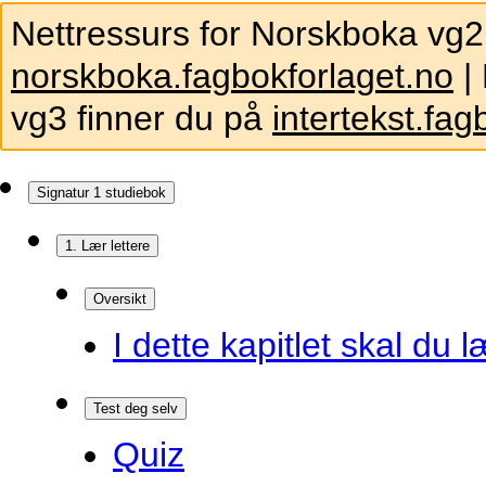
Nettressurs for Norskboka vg2
norskboka.fagbokforlaget.no
| 
vg3 finner du på
intertekst.fag
Signatur 1 studiebok
1. Lær lettere
Oversikt
I dette kapitlet skal du l
Test deg selv
Quiz