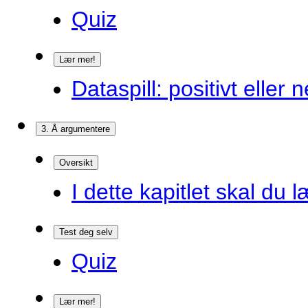
Quiz
Lær mer!
Dataspill: positivt eller
3. Å argumentere
Oversikt
I dette kapitlet skal du l
Test deg selv
Quiz
Lær mer!