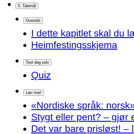
5. Talemål
Oversikt
I dette kapitlet skal du l
Heimfestingsskjema
Test deg selv
Quiz
Lær mer!
«Nordiske språk: norsk»
Stygt eller pent? – gjør
Det var bare prisløst! – 