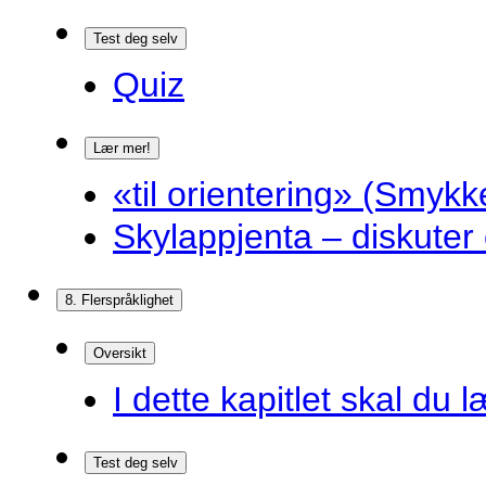
Test deg selv
Quiz
Lær mer!
«til orientering» (Smykk
Skylappjenta – diskuter 
8. Flerspråklighet
Oversikt
I dette kapitlet skal du l
Test deg selv