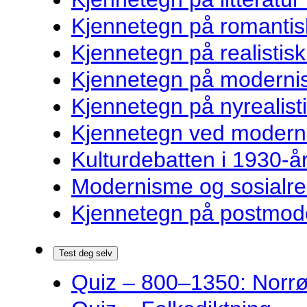
Kjennetegn på romantisk
Kjennetegn på realistisk 
Kjennetegn på modernist
Kjennetegn på nyrealisti
Kjennetegn ved modernist
Kulturdebatten i 1930-år
Modernisme og sosialre
Kjennetegn på postmoder
Test deg selv
Quiz – 800–1350: Norrøn