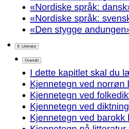
«Nordiske språk: dansk»
«Nordiske språk: svensk
«Den stygge andungen»
8. Litteratur
Oversikt
I dette kapitlet skal du l
Kjennetegn ved norrøn li
Kjennetegn ved folkedik
Kjennetegn ved diktnin
Kjennetegn ved barokk li
Kjennetegn på litteratur