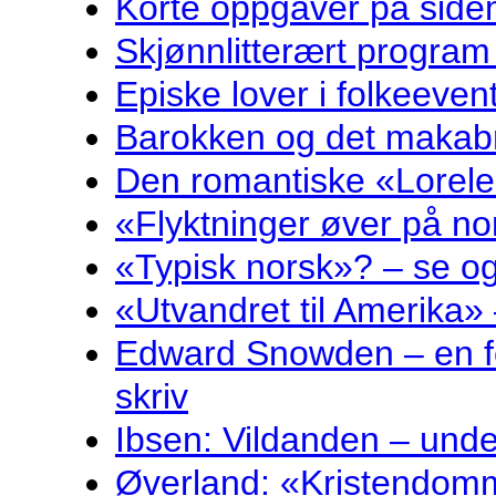
Korte oppgåver på sidem
Skjønnlitterært program
Episke lover i folkeeven
Barokken og det makabr
Den romantiske «Lorelei
«Flyktninger øver på no
«Typisk norsk»? – se og
«Utvandret til Amerika» 
Edward Snowden – en fo
skriv
Ibsen: Vildanden – und
Øverland: «Kristendomm