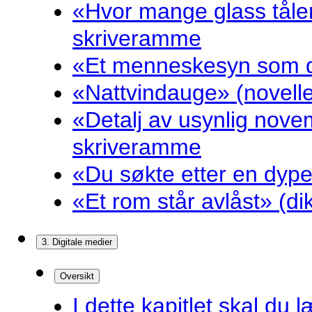
«Hvor mange glass tåler
skriveramme
«Et menneskesyn som dr
«Nattvindauge» (novell
«Detalj av usynlig nove
skriveramme
«Du søkte etter en dyp
«Et rom står avlåst» (d
3. Digitale medier
Oversikt
I dette kapitlet skal du l