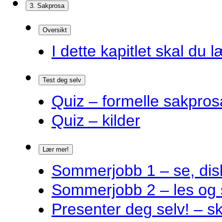
3. Sakprosa
Oversikt
I dette kapitlet skal du l
Test deg selv
Quiz – formelle sakpros
Quiz – kilder
Lær mer!
Sommerjobb 1 – se, disk
Sommerjobb 2 – les og 
Presenter deg selv! – s