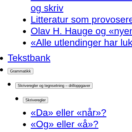
og skriv
Litteratur som provosere
Olav H. Hauge og «nyenk
«Alle utlendinger har luk
Tekstbank
Grammatikk
Skriveregler og tegnsetning – drilloppgaver
Skriveregler
«Da» eller «når»?
«Og» eller «å»?