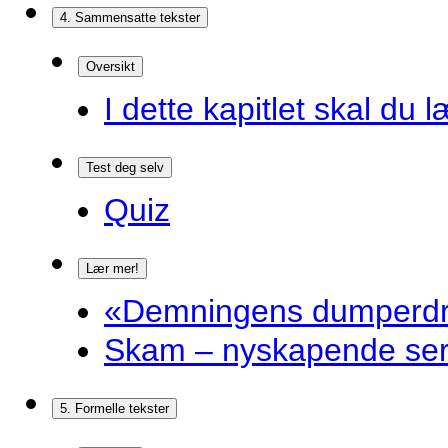
4. Sammensatte tekster
Oversikt
I dette kapitlet skal du l
Test deg selv
Quiz
Lær mer!
«Demningens dumperdro
Skam – nyskapende ser
5. Formelle tekster