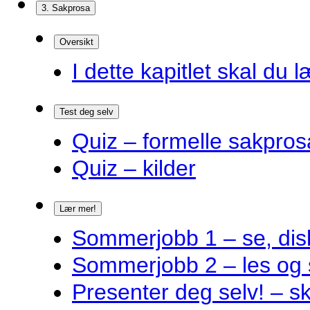
3. Sakprosa
Oversikt
I dette kapitlet skal du l
Test deg selv
Quiz – formelle sakpros
Quiz – kilder
Lær mer!
Sommerjobb 1 – se, disk
Sommerjobb 2 – les og 
Presenter deg selv! – s