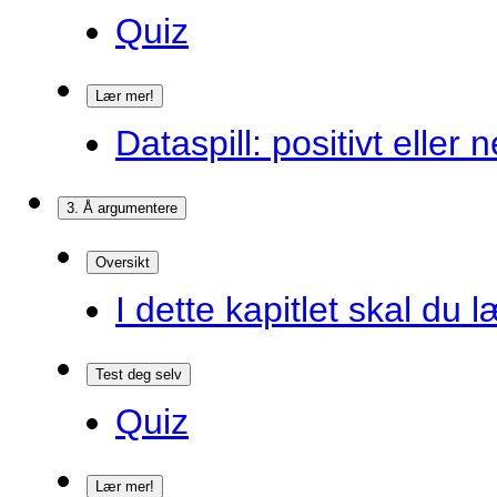
Quiz
Lær mer!
Dataspill: positivt eller
3. Å argumentere
Oversikt
I dette kapitlet skal du l
Test deg selv
Quiz
Lær mer!