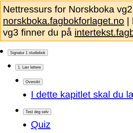
Nettressurs for Norskboka vg2
norskboka.fagbokforlaget.no
| 
vg3 finner du på
intertekst.fag
Signatur 1 studiebok
1. Lær lettere
Oversikt
I dette kapitlet skal du l
Test deg selv
Quiz