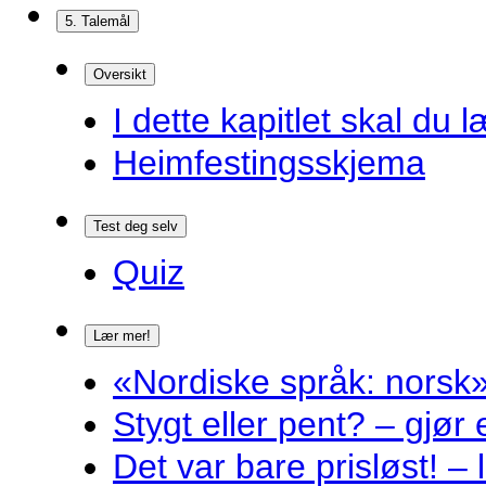
5. Talemål
Oversikt
I dette kapitlet skal du l
Heimfestingsskjema
Test deg selv
Quiz
Lær mer!
«Nordiske språk: norsk»
Stygt eller pent? – gjør
Det var bare prisløst! – 