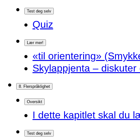
Test deg selv
Quiz
Lær mer!
«til orientering» (Smykk
Skylappjenta – diskuter 
8. Flerspråklighet
Oversikt
I dette kapitlet skal du l
Test deg selv