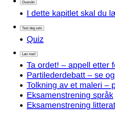
Oversikt
I dette kapitlet skal du l
Test deg selv
Quiz
Lær mer!
Ta ordet! – appell ette
Partilederdebatt – se og
Tolkning av et maleri – 
Eksamenstrening språk
Eksamenstrening littera