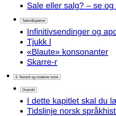
Sale eller salg? – se og
Talemålsprøver
Infinitivsendinger og a
Tjukk l
«Blaute» konsonanter
Skarre-r
6. Norrønt og moderne norsk
Oversikt
I dette kapitlet skal du l
Tidslinje norsk språkhist