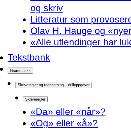
og skriv
Litteratur som provosere
Olav H. Hauge og «nyenk
«Alle utlendinger har luk
Tekstbank
Grammatikk
Skriveregler og tegnsetning – drilloppgaver
Skriveregler
«Da» eller «når»?
«Og» eller «å»?