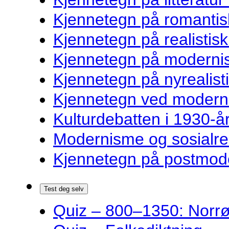
Kjennetegn på romantisk
Kjennetegn på realistisk 
Kjennetegn på modernist
Kjennetegn på nyrealisti
Kjennetegn ved modernist
Kulturdebatten i 1930-år
Modernisme og sosialre
Kjennetegn på postmoder
Test deg selv
Quiz – 800–1350: Norrøn