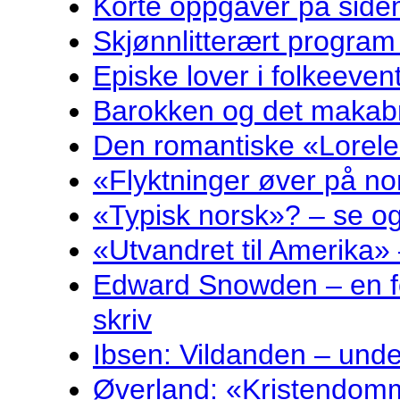
Korte oppgåver på sidem
Skjønnlitterært program
Episke lover i folkeeven
Barokken og det makabr
Den romantiske «Lorelei
«Flyktninger øver på no
«Typisk norsk»? – se og
«Utvandret til Amerika» 
Edward Snowden – en fo
skriv
Ibsen: Vildanden – und
Øverland: «Kristendomm