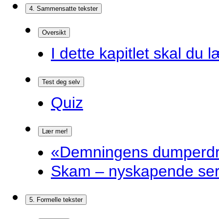
4. Sammensatte tekster
Oversikt
I dette kapitlet skal du l
Test deg selv
Quiz
Lær mer!
«Demningens dumperdro
Skam – nyskapende ser
5. Formelle tekster