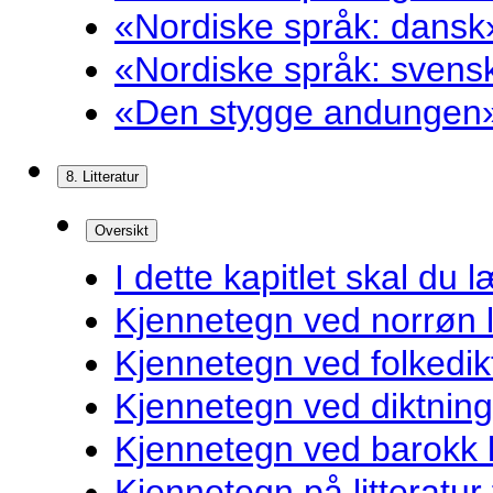
«Nordiske språk: dansk»
«Nordiske språk: svensk
«Den stygge andungen»
8. Litteratur
Oversikt
I dette kapitlet skal du l
Kjennetegn ved norrøn li
Kjennetegn ved folkedik
Kjennetegn ved diktnin
Kjennetegn ved barokk li
Kjennetegn på litteratur