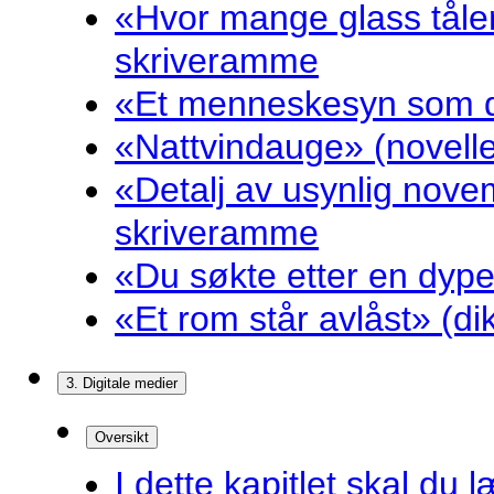
«Hvor mange glass tåler
skriveramme
«Et menneskesyn som dr
«Nattvindauge» (novell
«Detalj av usynlig nove
skriveramme
«Du søkte etter en dyp
«Et rom står avlåst» (d
3. Digitale medier
Oversikt
I dette kapitlet skal du l