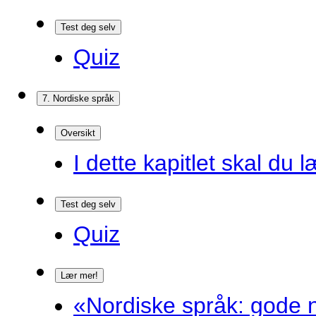
Test deg selv
Quiz
7. Nordiske språk
Oversikt
I dette kapitlet skal du l
Test deg selv
Quiz
Lær mer!
«Nordiske språk: gode n