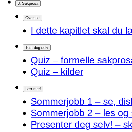
3. Sakprosa
Oversikt
I dette kapitlet skal du l
Test deg selv
Quiz – formelle sakpros
Quiz – kilder
Lær mer!
Sommerjobb 1 – se, disk
Sommerjobb 2 – les og 
Presenter deg selv! – s