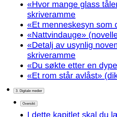
«Hvor mange glass tåler
skriveramme
«Et menneskesyn som dr
«Nattvindauge» (novell
«Detalj av usynlig nove
skriveramme
«Du søkte etter en dyp
«Et rom står avlåst» (d
3. Digitale medier
Oversikt
I dette kapitlet skal du l