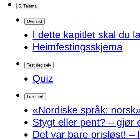
5. Talemål
Oversikt
I dette kapitlet skal du l
Heimfestingsskjema
Test deg selv
Quiz
Lær mer!
«Nordiske språk: norsk»
Stygt eller pent? – gjør
Det var bare prisløst! – 