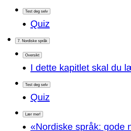
Test deg selv
Quiz
7. Nordiske språk
Oversikt
I dette kapitlet skal du l
Test deg selv
Quiz
Lær mer!
«Nordiske språk: gode n