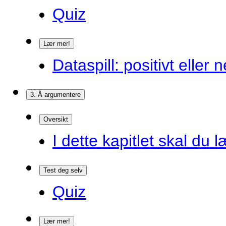
Quiz
Lær mer!
Dataspill: positivt eller
3. Å argumentere
Oversikt
I dette kapitlet skal du l
Test deg selv
Quiz
Lær mer!