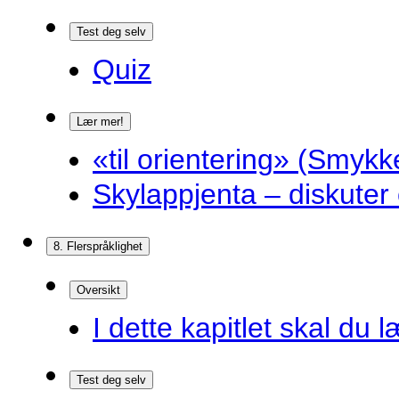
Test deg selv
Quiz
Lær mer!
«til orientering» (Smykk
Skylappjenta – diskuter 
8. Flerspråklighet
Oversikt
I dette kapitlet skal du l
Test deg selv