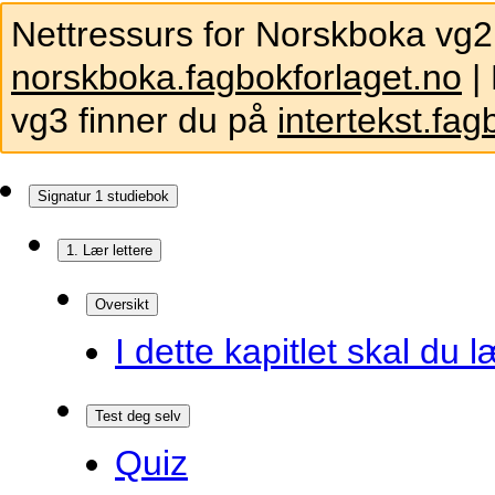
Nettressurs for Norskboka vg2
norskboka.fagbokforlaget.no
| 
vg3 finner du på
intertekst.fag
Signatur 1 studiebok
1. Lær lettere
Oversikt
I dette kapitlet skal du l
Test deg selv
Quiz