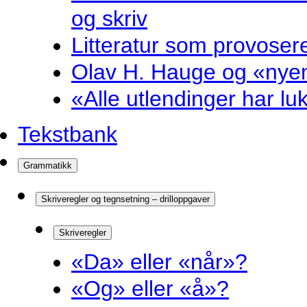
og skriv
Litteratur som provosere
Olav H. Hauge og «nyenk
«Alle utlendinger har luk
Tekstbank
Grammatikk
Skriveregler og tegnsetning – drilloppgaver
Skriveregler
«Da» eller «når»?
«Og» eller «å»?