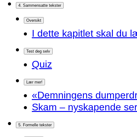
4. Sammensatte tekster
Oversikt
I dette kapitlet skal du l
Test deg selv
Quiz
Lær mer!
«Demningens dumperdro
Skam – nyskapende ser
5. Formelle tekster