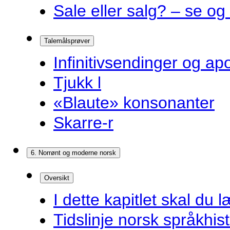
Sale eller salg? – se og
Talemålsprøver
Infinitivsendinger og a
Tjukk l
«Blaute» konsonanter
Skarre-r
6. Norrønt og moderne norsk
Oversikt
I dette kapitlet skal du l
Tidslinje norsk språkhist