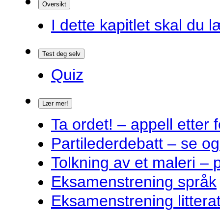
Oversikt
I dette kapitlet skal du l
Test deg selv
Quiz
Lær mer!
Ta ordet! – appell ette
Partilederdebatt – se og
Tolkning av et maleri – 
Eksamenstrening språk
Eksamenstrening littera