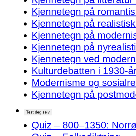
Kjennetegn på romantisk
Kjennetegn på realistisk 
Kjennetegn på modernist
Kjennetegn på nyrealisti
Kjennetegn ved modernist
Kulturdebatten i 1930-år
Modernisme og sosialre
Kjennetegn på postmoder
Test deg selv
Quiz – 800–1350: Norrøn