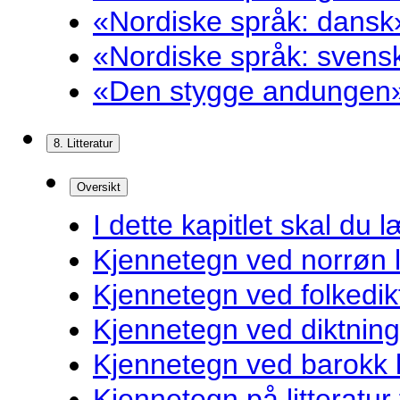
«Nordiske språk: dansk»
«Nordiske språk: svensk
«Den stygge andungen»
8. Litteratur
Oversikt
I dette kapitlet skal du l
Kjennetegn ved norrøn li
Kjennetegn ved folkedik
Kjennetegn ved diktnin
Kjennetegn ved barokk li
Kjennetegn på litteratur