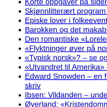
Korte oppgåver på sidem
Skjønnlitterært program
Episke lover i folkeeven
Barokken og det makabr
Den romantiske «Lorelei
«Flyktninger øver på no
«Typisk norsk»? – se og
«Utvandret til Amerika» 
Edward Snowden – en fo
skriv
Ibsen: Vildanden – und
Øverland: «Kristendomm